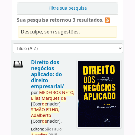
Filtre sua pesquisa
Sua pesquisa retornou 3 resultados.
Desculpe, sem sugestões.
Direito dos
negócios
aplicado: do
direito
empresarial/
por
ME
DE
IROS
NETO,
Elias
Marques
de
[Coor
de
nador]
|
SIMÃO
FILHO,
Adalberto
[Coor
de
nador]
.
Editora:
São Paulo: