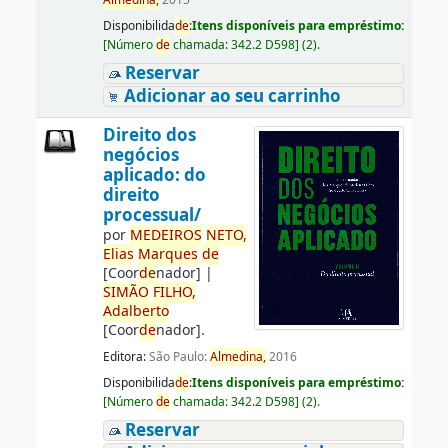
Almedina,
2015
Disponibilida
de
:
Itens disponíveis para empréstimo:
[
Número
de
chamada:
342.2 D598
]
(2).
Reservar
Adicionar ao seu carrinho
Direito dos
negócios
aplicado: do
direito
processual/
por
ME
DE
IROS
NETO,
Elias
Marques
de
[Coor
de
nador]
|
SIMÃO
FILHO,
Adalberto
[Coor
de
nador]
.
Editora:
São Paulo:
Almedina,
2016
Disponibilida
de
:
Itens disponíveis para empréstimo:
[
Número
de
chamada:
342.2 D598
]
(2).
Reservar