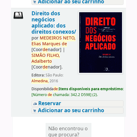
Adicionar ao seu carrinho
Direito dos
negócios
aplicado: dos
direitos conexos/
por
ME
DE
IROS
NETO,
Elias
Marques
de
[Coor
de
nador]
|
SIMÃO
FILHO,
Adalberto
[Coor
de
nador]
.
Editora:
São Paulo:
Almedina,
2016
Disponibilida
de
:
Itens disponíveis para empréstimo:
[
Número
de
chamada:
342.2 D598
]
(2).
Reservar
Adicionar ao seu carrinho
Não encontrou o
que procura?