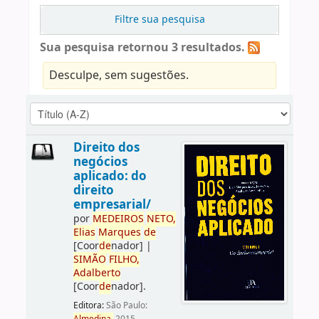
Filtre sua pesquisa
Sua pesquisa retornou 3 resultados.
Desculpe, sem sugestões.
Direito dos
negócios
aplicado: do
direito
empresarial/
por
ME
DE
IROS
NETO,
Elias
Marques
de
[Coor
de
nador]
|
SIMÃO
FILHO,
Adalberto
[Coor
de
nador]
.
Editora:
São Paulo: