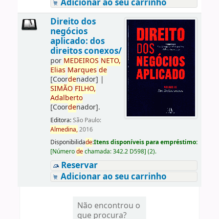
Adicionar ao seu carrinho
Direito dos
negócios
aplicado: dos
direitos conexos/
por
ME
DE
IROS
NETO,
Elias
Marques
de
[Coor
de
nador]
|
SIMÃO
FILHO,
Adalberto
[Coor
de
nador]
.
Editora:
São Paulo:
Almedina,
2016
Disponibilida
de
:
Itens disponíveis para empréstimo:
[
Número
de
chamada:
342.2 D598
]
(2).
Reservar
Adicionar ao seu carrinho
Não encontrou o
que procura?