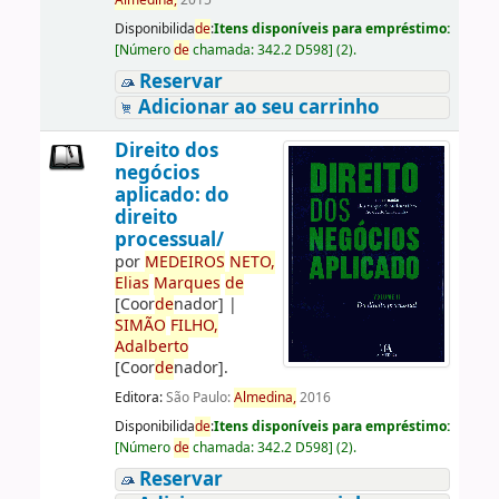
Almedina,
2015
Disponibilida
de
:
Itens disponíveis para empréstimo:
[
Número
de
chamada:
342.2 D598
]
(2).
Reservar
Adicionar ao seu carrinho
Direito dos
negócios
aplicado: do
direito
processual/
por
ME
DE
IROS
NETO,
Elias
Marques
de
[Coor
de
nador]
|
SIMÃO
FILHO,
Adalberto
[Coor
de
nador]
.
Editora:
São Paulo:
Almedina,
2016
Disponibilida
de
:
Itens disponíveis para empréstimo:
[
Número
de
chamada:
342.2 D598
]
(2).
Reservar