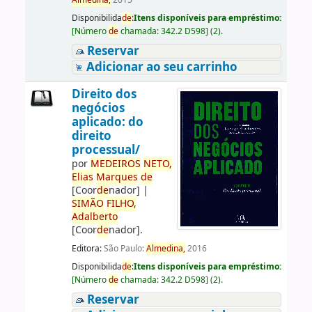
Almedina,
2015
Disponibilida
de
:
Itens disponíveis para empréstimo:
[
Número
de
chamada:
342.2 D598
]
(2).
Reservar
Adicionar ao seu carrinho
Direito dos
negócios
aplicado: do
direito
processual/
por
ME
DE
IROS
NETO,
Elias
Marques
de
[Coor
de
nador]
|
SIMÃO
FILHO,
Adalberto
[Coor
de
nador]
.
Editora:
São Paulo:
Almedina,
2016
Disponibilida
de
:
Itens disponíveis para empréstimo:
[
Número
de
chamada:
342.2 D598
]
(2).
Reservar