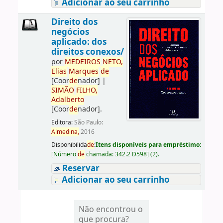
Adicionar ao seu carrinho
Direito dos
negócios
aplicado: dos
direitos conexos/
por
ME
DE
IROS
NETO,
Elias
Marques
de
[Coor
de
nador]
|
SIMÃO
FILHO,
Adalberto
[Coor
de
nador]
.
Editora:
São Paulo:
Almedina,
2016
Disponibilida
de
:
Itens disponíveis para empréstimo:
[
Número
de
chamada:
342.2 D598
]
(2).
Reservar
Adicionar ao seu carrinho
Não encontrou o
que procura?