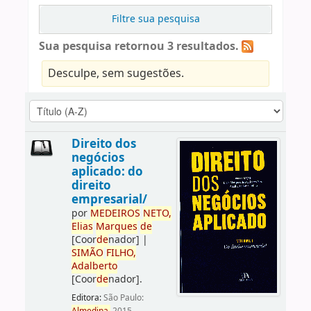
Filtre sua pesquisa
Sua pesquisa retornou 3 resultados.
Desculpe, sem sugestões.
Direito dos
negócios
aplicado: do
direito
empresarial/
por
ME
DE
IROS
NETO,
Elias
Marques
de
[Coor
de
nador]
|
SIMÃO
FILHO,
Adalberto
[Coor
de
nador]
.
Editora:
São Paulo: