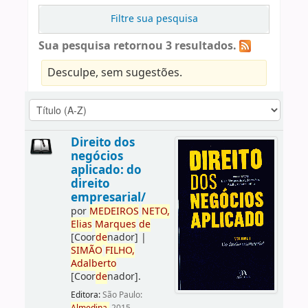
Filtre sua pesquisa
Sua pesquisa retornou 3 resultados.
Desculpe, sem sugestões.
Direito dos
negócios
aplicado: do
direito
empresarial/
por
ME
DE
IROS
NETO,
Elias
Marques
de
[Coor
de
nador]
|
SIMÃO
FILHO,
Adalberto
[Coor
de
nador]
.
Editora:
São Paulo: