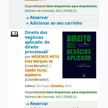
Almedina,
2015
Disponibilida
de
:
Itens disponíveis para empréstimo:
[
Número
de
chamada:
342.2 D598
]
(2).
Reservar
Adicionar ao seu carrinho
Direito dos
negócios
aplicado: do
direito
processual/
por
ME
DE
IROS
NETO,
Elias
Marques
de
[Coor
de
nador]
|
SIMÃO
FILHO,
Adalberto
[Coor
de
nador]
.
Editora:
São Paulo:
Almedina,
2016
Disponibilida
de
:
Itens disponíveis para empréstimo:
[
Número
de
chamada:
342.2 D598
]
(2).
Reservar