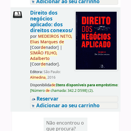
Adicionar ao seu carrinho
Direito dos
negócios
aplicado: dos
direitos conexos/
por
ME
DE
IROS
NETO,
Elias
Marques
de
[Coor
de
nador]
|
SIMÃO
FILHO,
Adalberto
[Coor
de
nador]
.
Editora:
São Paulo:
Almedina,
2016
Disponibilida
de
:
Itens disponíveis para empréstimo:
[
Número
de
chamada:
342.2 D598
]
(2).
Reservar
Adicionar ao seu carrinho
Não encontrou o
que procura?