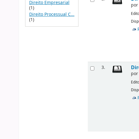
Direito Empresarial
po
(1)
Edit
Direito Processual C...
(1)
Disp
Dir
3.
po
Edit
Disp