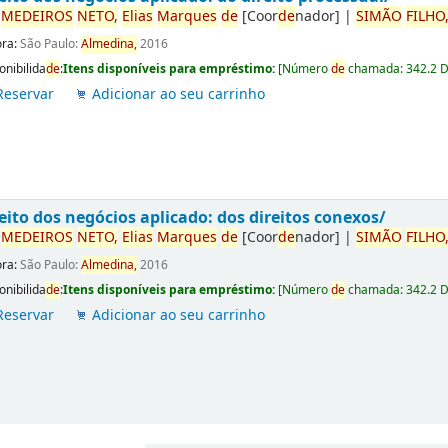
r
ME
DE
IROS
NETO,
Elias
Marques
de
[Coor
de
nador]
|
SIMÃO
FILHO
ora:
São Paulo:
Almedina,
2016
onibilida
de
:
Itens disponíveis para empréstimo:
[
Número
de
chamada:
342.2 
Reservar
Adicionar ao seu carrinho
eito dos negócios aplicado: dos direitos conexos/
r
ME
DE
IROS
NETO,
Elias
Marques
de
[Coor
de
nador]
|
SIMÃO
FILHO
ora:
São Paulo:
Almedina,
2016
onibilida
de
:
Itens disponíveis para empréstimo:
[
Número
de
chamada:
342.2 
Reservar
Adicionar ao seu carrinho