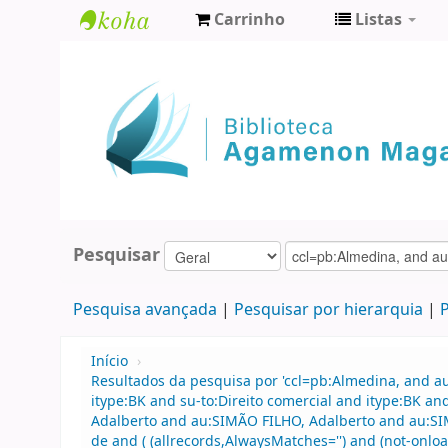
Carrinho
Listas
Biblioteca
Agamenon
Magalhães
Pesquisar
Pesquisa avançada
Pesquisar por hierarquia
P
Início
›
Resultados da pesquisa por 'ccl=pb:Almedina, and a
itype:BK and su-to:Direito comercial and itype:BK 
Adalberto and au:SIMÃO FILHO, Adalberto and au:SIM
de and ( (allrecords,AlwaysMatches='') and (not-onloa