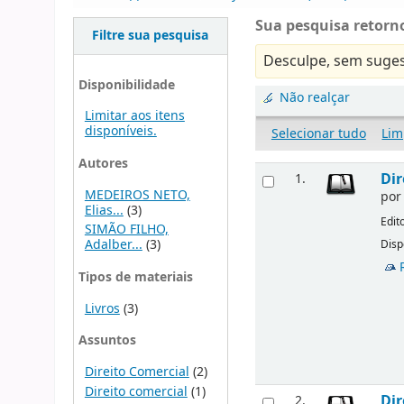
Sua pesquisa retorno
Filtre sua pesquisa
Desculpe, sem suges
Disponibilidade
Não realçar
Limitar aos itens
disponíveis.
Selecionar tudo
Lim
Autores
Dir
1.
MEDEIROS NETO,
po
Elias...
(3)
Edit
SIMÃO FILHO,
Adalber...
(3)
Disp
Tipos de materiais
Livros
(3)
Assuntos
Direito Comercial
(2)
Direito comercial
(1)
Dir
2.