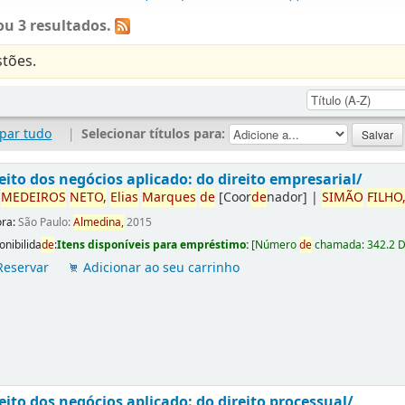
u 3 resultados.
tões.
par tudo
|
Selecionar títulos para:
eito dos negócios aplicado: do direito empresarial/
r
ME
DE
IROS
NETO,
Elias
Marques
de
[Coor
de
nador]
|
SIMÃO
FILHO
ora:
São Paulo:
Almedina,
2015
onibilida
de
:
Itens disponíveis para empréstimo:
[
Número
de
chamada:
342.2 
Reservar
Adicionar ao seu carrinho
eito dos negócios aplicado: do direito processual/