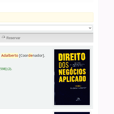
,
Adalberto
[Coor
de
nador]
.
D598
]
(2).