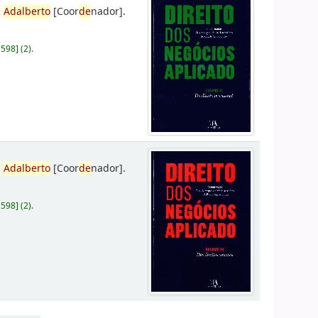
,
Adalberto
[Coor
de
nador]
.
D598
]
(2).
,
Adalberto
[Coor
de
nador]
.
D598
]
(2).