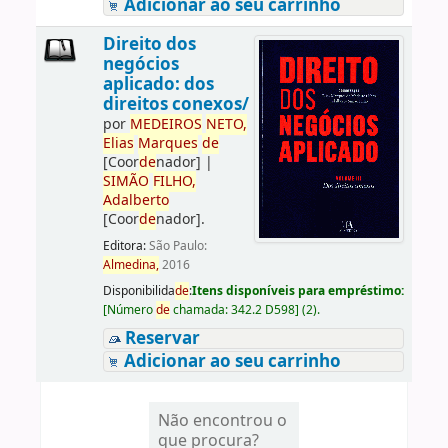
Adicionar ao seu carrinho
Direito dos
negócios
aplicado: dos
direitos conexos/
por
ME
DE
IROS
NETO,
Elias
Marques
de
[Coor
de
nador]
|
SIMÃO
FILHO,
Adalberto
[Coor
de
nador]
.
Editora:
São Paulo:
Almedina,
2016
Disponibilida
de
:
Itens disponíveis para empréstimo:
[
Número
de
chamada:
342.2 D598
]
(2).
Reservar
Adicionar ao seu carrinho
Não encontrou o
que procura?