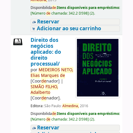
Almedina,
2015
Disponibilida
de
:
Itens disponíveis para empréstimo:
[
Número
de
chamada:
342.2 D598
]
(2).
Reservar
Adicionar ao seu carrinho
Direito dos
negócios
aplicado: do
direito
processual/
por
ME
DE
IROS
NETO,
Elias
Marques
de
[Coor
de
nador]
|
SIMÃO
FILHO,
Adalberto
[Coor
de
nador]
.
Editora:
São Paulo:
Almedina,
2016
Disponibilida
de
:
Itens disponíveis para empréstimo:
[
Número
de
chamada:
342.2 D598
]
(2).
Reservar