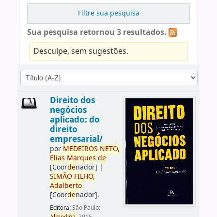
Filtre sua pesquisa
Sua pesquisa retornou 3 resultados.
Desculpe, sem sugestões.
Direito dos
negócios
aplicado: do
direito
empresarial/
por
ME
DE
IROS
NETO,
Elias
Marques
de
[Coor
de
nador]
|
SIMÃO
FILHO,
Adalberto
[Coor
de
nador]
.
Editora:
São Paulo: