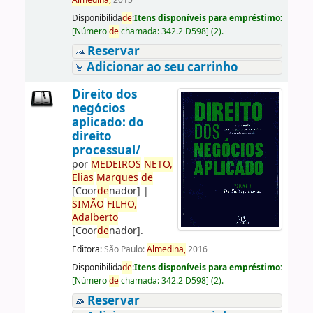
Almedina,
2015
Disponibilida
de
:
Itens disponíveis para empréstimo:
[
Número
de
chamada:
342.2 D598
]
(2).
Reservar
Adicionar ao seu carrinho
Direito dos
negócios
aplicado: do
direito
processual/
por
ME
DE
IROS
NETO,
Elias
Marques
de
[Coor
de
nador]
|
SIMÃO
FILHO,
Adalberto
[Coor
de
nador]
.
Editora:
São Paulo:
Almedina,
2016
Disponibilida
de
:
Itens disponíveis para empréstimo:
[
Número
de
chamada:
342.2 D598
]
(2).
Reservar