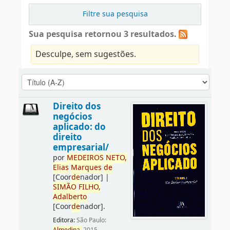
Filtre sua pesquisa
Sua pesquisa retornou 3 resultados.
Desculpe, sem sugestões.
Direito dos
negócios
aplicado: do
direito
empresarial/
por
ME
DE
IROS
NETO,
Elias
Marques
de
[Coor
de
nador]
|
SIMÃO
FILHO,
Adalberto
[Coor
de
nador]
.
Editora:
São Paulo: