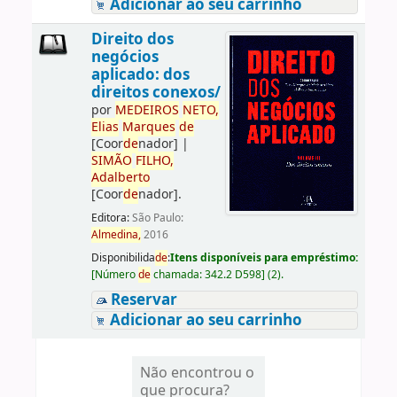
Adicionar ao seu carrinho
Direito dos
negócios
aplicado: dos
direitos conexos/
por
ME
DE
IROS
NETO,
Elias
Marques
de
[Coor
de
nador]
|
SIMÃO
FILHO,
Adalberto
[Coor
de
nador]
.
Editora:
São Paulo:
Almedina,
2016
Disponibilida
de
:
Itens disponíveis para empréstimo:
[
Número
de
chamada:
342.2 D598
]
(2).
Reservar
Adicionar ao seu carrinho
Não encontrou o
que procura?