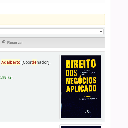
,
Adalberto
[Coor
de
nador]
.
D598
]
(2).