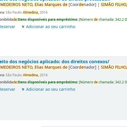
r
ME
DE
IROS
NETO,
Elias
Marques
de
[Coor
de
nador]
|
SIMÃO
FILHO
ora:
São Paulo:
Almedina,
2016
onibilida
de
:
Itens disponíveis para empréstimo:
[
Número
de
chamada:
342.2 
Reservar
Adicionar ao seu carrinho
eito dos negócios aplicado: dos direitos conexos/
r
ME
DE
IROS
NETO,
Elias
Marques
de
[Coor
de
nador]
|
SIMÃO
FILHO
ora:
São Paulo:
Almedina,
2016
onibilida
de
:
Itens disponíveis para empréstimo:
[
Número
de
chamada:
342.2 
Reservar
Adicionar ao seu carrinho