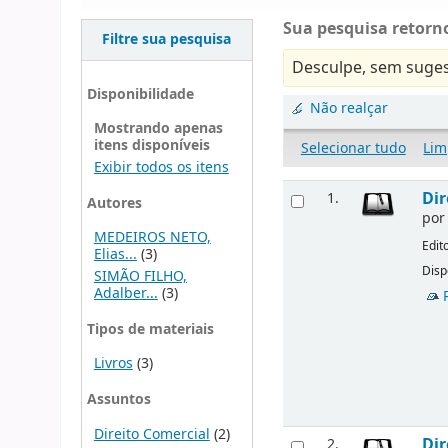
Sua pesquisa retorno
Filtre sua pesquisa
Desculpe, sem suges
Disponibilidade
Não realçar
Mostrando apenas
itens disponíveis
Selecionar tudo
Lim
Exibir todos os itens
Dir
1.
Autores
po
MEDEIROS NETO,
Edit
Elias...
(3)
Disp
SIMÃO FILHO,
Adalber...
(3)
Tipos de materiais
Livros
(3)
Assuntos
Direito Comercial
(2)
Dir
2.