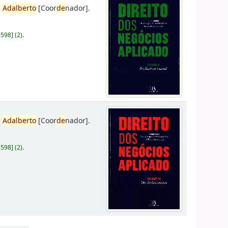
,
Adalberto
[Coor
de
nador]
.
D598
]
(2).
,
Adalberto
[Coor
de
nador]
.
D598
]
(2).