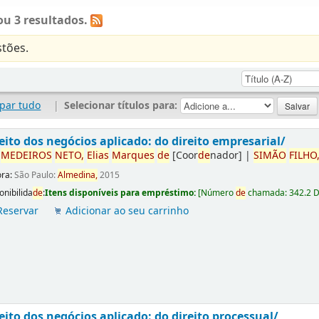
u 3 resultados.
tões.
par tudo
|
Selecionar títulos para:
eito dos negócios aplicado: do direito empresarial/
r
ME
DE
IROS
NETO,
Elias
Marques
de
[Coor
de
nador]
|
SIMÃO
FILHO
ora:
São Paulo:
Almedina,
2015
onibilida
de
:
Itens disponíveis para empréstimo:
[
Número
de
chamada:
342.2 
Reservar
Adicionar ao seu carrinho
eito dos negócios aplicado: do direito processual/