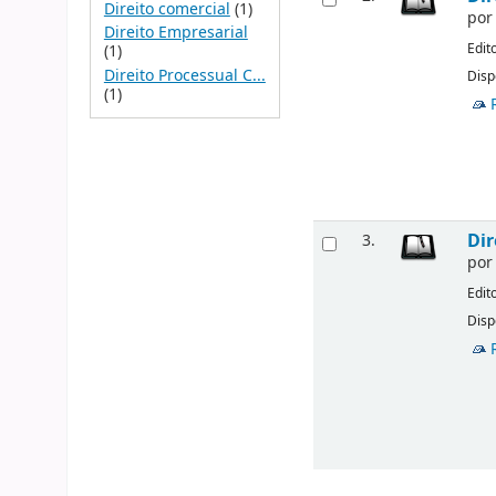
Direito comercial
(1)
po
Direito Empresarial
Edit
(1)
Direito Processual C...
Disp
(1)
Dir
3.
po
Edit
Disp