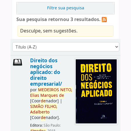
Filtre sua pesquisa
Sua pesquisa retornou 3 resultados.
Desculpe, sem sugestões.
Direito dos
negócios
aplicado: do
direito
empresarial/
por
ME
DE
IROS
NETO,
Elias
Marques
de
[Coor
de
nador]
|
SIMÃO
FILHO,
Adalberto
[Coor
de
nador]
.
Editora:
São Paulo: