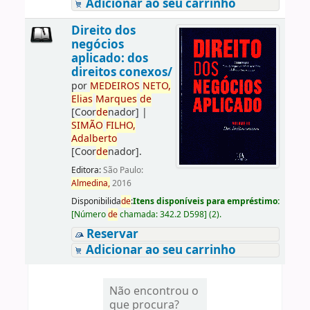
Adicionar ao seu carrinho
Direito dos
negócios
aplicado: dos
direitos conexos/
por
ME
DE
IROS
NETO,
Elias
Marques
de
[Coor
de
nador]
|
SIMÃO
FILHO,
Adalberto
[Coor
de
nador]
.
Editora:
São Paulo:
Almedina,
2016
Disponibilida
de
:
Itens disponíveis para empréstimo:
[
Número
de
chamada:
342.2 D598
]
(2).
Reservar
Adicionar ao seu carrinho
Não encontrou o
que procura?