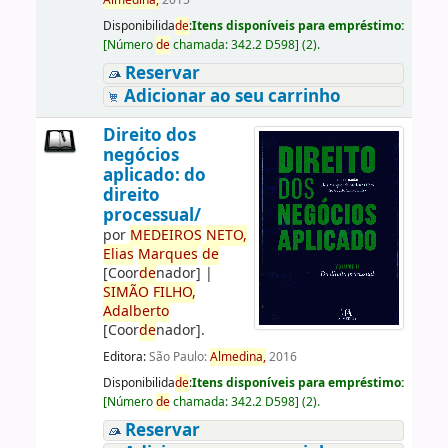
Almedina,
2015
Disponibilida
de
:
Itens disponíveis para empréstimo:
[
Número
de
chamada:
342.2 D598
]
(2).
Reservar
Adicionar ao seu carrinho
Direito dos
negócios
aplicado: do
direito
processual/
por
ME
DE
IROS
NETO,
Elias
Marques
de
[Coor
de
nador]
|
SIMÃO
FILHO,
Adalberto
[Coor
de
nador]
.
Editora:
São Paulo:
Almedina,
2016
Disponibilida
de
:
Itens disponíveis para empréstimo:
[
Número
de
chamada:
342.2 D598
]
(2).
Reservar