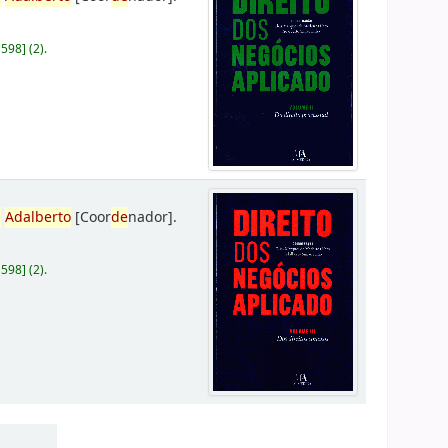
D598
]
(2).
,
Adalberto
[Coor
de
nador]
.
D598
]
(2).