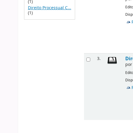
(1)
Edit
Direito Processual C...
(1)
Disp
Dir
3.
po
Edit
Disp