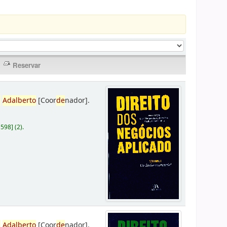
,
Adalberto
[Coor
de
nador]
.
D598
]
(2).
,
Adalberto
[Coor
de
nador]
.