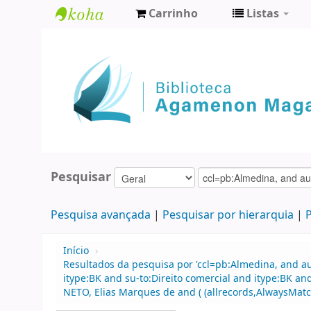
Carrinho
Listas
Biblioteca
Agamenon
Magalhães
Pesquisar
Pesquisa avançada
Pesquisar por hierarquia
P
Início
›
Resultados da pesquisa por 'ccl=pb:Almedina, and a
itype:BK and su-to:Direito comercial and itype:BK a
NETO, Elias Marques de and ( (allrecords,AlwaysMatch