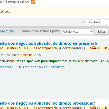
u 3 resultados.
tões.
par tudo
|
Selecionar títulos para:
eito dos negócios aplicado: do direito empresarial/
r
ME
DE
IROS
NETO,
Elias
Marques
de
[Coor
de
nador]
|
SIMÃO
FILHO
ora:
São Paulo:
Almedina,
2015
onibilida
de
:
Itens disponíveis para empréstimo:
[
Número
de
chamada:
342.2 
Reservar
Adicionar ao seu carrinho
eito dos negócios aplicado: do direito processual/
r
ME
DE
IROS
NETO,
Elias
Marques
de
[Coor
de
nador]
|
SIMÃO
FILHO