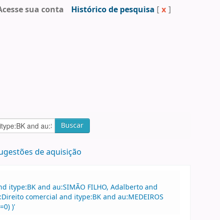
Acesse sua conta
Histórico de pesquisa
[
x
]
Buscar
ugestões de aquisição
and itype:BK and au:SIMÃO FILHO, Adalberto and
o:Direito comercial and itype:BK and au:MEDEIROS
0) )'