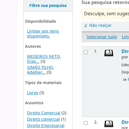
Sua pesquisa retorno
Filtre sua pesquisa
Desculpe, sem suges
Disponibilidade
Não realçar
Limitar aos itens
disponíveis.
Selecionar tudo
Lim
Autores
Dir
1.
MEDEIROS NETO,
po
Elias...
(3)
Edit
SIMÃO FILHO,
Adalber...
(3)
Disp
Tipos de materiais
Livros
(3)
Assuntos
Direito Comercial
(2)
Direito comercial
(1)
Dir
2.
Direito Empresarial
po