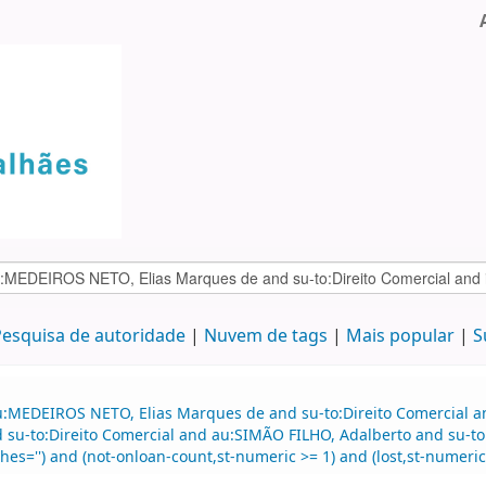
esquisa de autoridade
Nuvem de tags
Mais popular
S
u:MEDEIROS NETO, Elias Marques de and su-to:Direito Comercial 
nd su-to:Direito Comercial and au:SIMÃO FILHO, Adalberto and su-t
es='') and (not-onloan-count,st-numeric >= 1) and (lost,st-numeric=