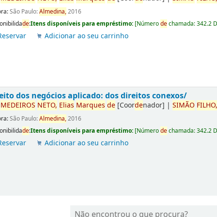
ora:
São Paulo:
Almedina,
2016
onibilida
de
:
Itens disponíveis para empréstimo:
[
Número
de
chamada:
342.2 
Reservar
Adicionar ao seu carrinho
eito dos negócios aplicado: dos direitos conexos/
r
ME
DE
IROS
NETO,
Elias
Marques
de
[Coor
de
nador]
|
SIMÃO
FILHO
ora:
São Paulo:
Almedina,
2016
onibilida
de
:
Itens disponíveis para empréstimo:
[
Número
de
chamada:
342.2 
Reservar
Adicionar ao seu carrinho
Não encontrou o que procura?