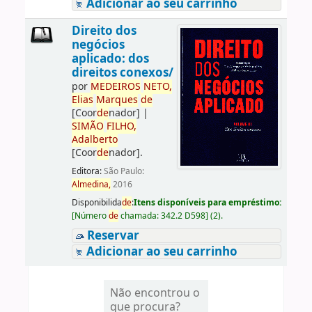
Adicionar ao seu carrinho
Direito dos
negócios
aplicado: dos
direitos conexos/
por
ME
DE
IROS
NETO,
Elias
Marques
de
[Coor
de
nador]
|
SIMÃO
FILHO,
Adalberto
[Coor
de
nador]
.
Editora:
São Paulo:
Almedina,
2016
Disponibilida
de
:
Itens disponíveis para empréstimo:
[
Número
de
chamada:
342.2 D598
]
(2).
Reservar
Adicionar ao seu carrinho
Não encontrou o
que procura?