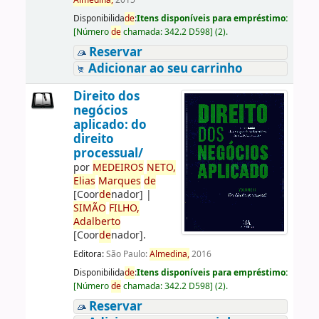
Almedina,
2015
Disponibilida
de
:
Itens disponíveis para empréstimo:
[
Número
de
chamada:
342.2 D598
]
(2).
Reservar
Adicionar ao seu carrinho
Direito dos
negócios
aplicado: do
direito
processual/
por
ME
DE
IROS
NETO,
Elias
Marques
de
[Coor
de
nador]
|
SIMÃO
FILHO,
Adalberto
[Coor
de
nador]
.
Editora:
São Paulo:
Almedina,
2016
Disponibilida
de
:
Itens disponíveis para empréstimo:
[
Número
de
chamada:
342.2 D598
]
(2).
Reservar