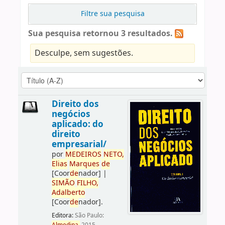
Filtre sua pesquisa
Sua pesquisa retornou 3 resultados.
Desculpe, sem sugestões.
Direito dos
negócios
aplicado: do
direito
empresarial/
por
ME
DE
IROS
NETO,
Elias
Marques
de
[Coor
de
nador]
|
SIMÃO
FILHO,
Adalberto
[Coor
de
nador]
.
Editora:
São Paulo: