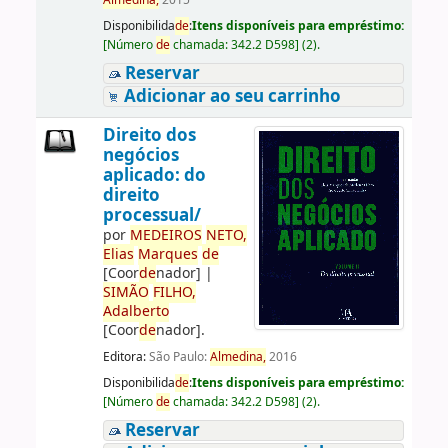
Almedina,
2015
Disponibilida
de
:
Itens disponíveis para empréstimo:
[
Número
de
chamada:
342.2 D598
]
(2).
Reservar
Adicionar ao seu carrinho
Direito dos
negócios
aplicado: do
direito
processual/
por
ME
DE
IROS
NETO,
Elias
Marques
de
[Coor
de
nador]
|
SIMÃO
FILHO,
Adalberto
[Coor
de
nador]
.
Editora:
São Paulo:
Almedina,
2016
Disponibilida
de
:
Itens disponíveis para empréstimo:
[
Número
de
chamada:
342.2 D598
]
(2).
Reservar