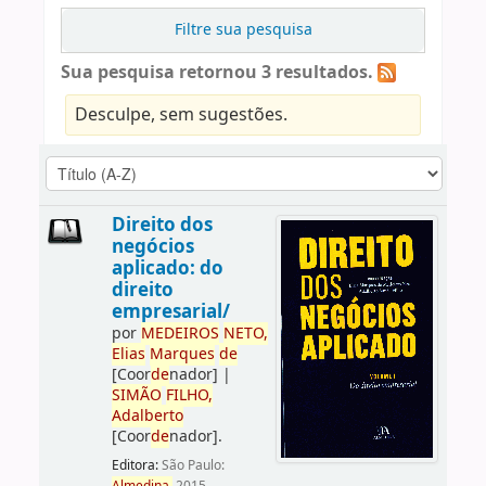
Filtre sua pesquisa
Sua pesquisa retornou 3 resultados.
Desculpe, sem sugestões.
Direito dos
negócios
aplicado: do
direito
empresarial/
por
ME
DE
IROS
NETO,
Elias
Marques
de
[Coor
de
nador]
|
SIMÃO
FILHO,
Adalberto
[Coor
de
nador]
.
Editora:
São Paulo: