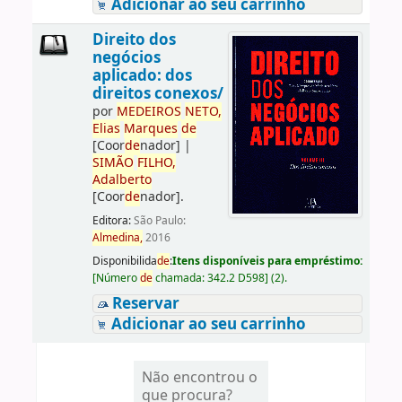
Adicionar ao seu carrinho
Direito dos
negócios
aplicado: dos
direitos conexos/
por
ME
DE
IROS
NETO,
Elias
Marques
de
[Coor
de
nador]
|
SIMÃO
FILHO,
Adalberto
[Coor
de
nador]
.
Editora:
São Paulo:
Almedina,
2016
Disponibilida
de
:
Itens disponíveis para empréstimo:
[
Número
de
chamada:
342.2 D598
]
(2).
Reservar
Adicionar ao seu carrinho
Não encontrou o
que procura?