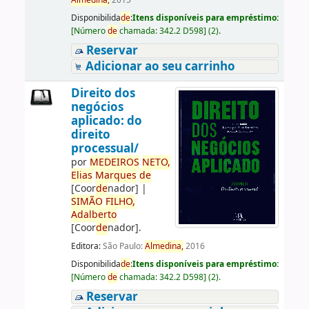
Almedina,
2015
Disponibilida
de
:
Itens disponíveis para empréstimo:
[
Número
de
chamada:
342.2 D598
]
(2).
Reservar
Adicionar ao seu carrinho
Direito dos
negócios
aplicado: do
direito
processual/
por
ME
DE
IROS
NETO,
Elias
Marques
de
[Coor
de
nador]
|
SIMÃO
FILHO,
Adalberto
[Coor
de
nador]
.
Editora:
São Paulo:
Almedina,
2016
Disponibilida
de
:
Itens disponíveis para empréstimo:
[
Número
de
chamada:
342.2 D598
]
(2).
Reservar