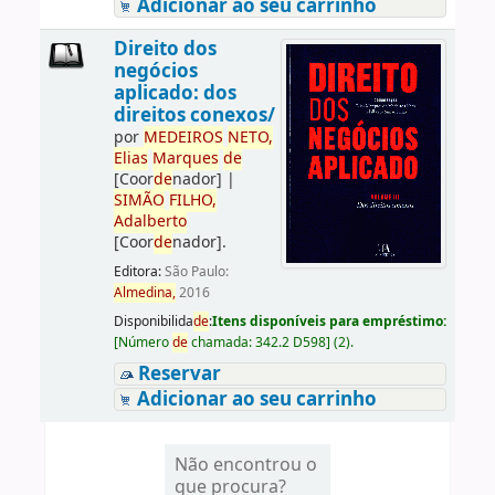
Adicionar ao seu carrinho
Direito dos
negócios
aplicado: dos
direitos conexos/
por
ME
DE
IROS
NETO,
Elias
Marques
de
[Coor
de
nador]
|
SIMÃO
FILHO,
Adalberto
[Coor
de
nador]
.
Editora:
São Paulo:
Almedina,
2016
Disponibilida
de
:
Itens disponíveis para empréstimo:
[
Número
de
chamada:
342.2 D598
]
(2).
Reservar
Adicionar ao seu carrinho
Não encontrou o
que procura?