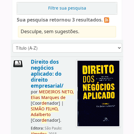
Filtre sua pesquisa
Sua pesquisa retornou 3 resultados.
Desculpe, sem sugestões.
Direito dos
negócios
aplicado: do
direito
empresarial/
por
ME
DE
IROS
NETO,
Elias
Marques
de
[Coor
de
nador]
|
SIMÃO
FILHO,
Adalberto
[Coor
de
nador]
.
Editora:
São Paulo: