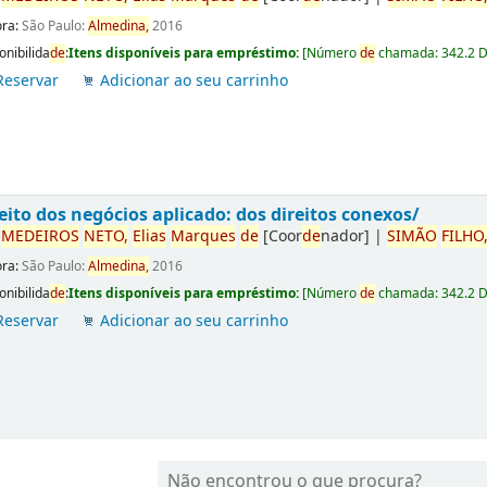
ora:
São Paulo:
Almedina,
2016
onibilida
de
:
Itens disponíveis para empréstimo:
[
Número
de
chamada:
342.2 
Reservar
Adicionar ao seu carrinho
eito dos negócios aplicado: dos direitos conexos/
r
ME
DE
IROS
NETO,
Elias
Marques
de
[Coor
de
nador]
|
SIMÃO
FILHO
ora:
São Paulo:
Almedina,
2016
onibilida
de
:
Itens disponíveis para empréstimo:
[
Número
de
chamada:
342.2 
Reservar
Adicionar ao seu carrinho
Não encontrou o que procura?