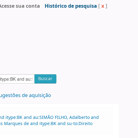
Acesse sua conta
Histórico de pesquisa
[
x
]
Buscar
ugestões de aquisição
and itype:BK and au:SIMÃO FILHO, Adalberto and
as Marques de and itype:BK and su-to:Direito