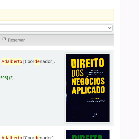
,
Adalberto
[Coor
de
nador]
.
D598
]
(2).
,
Adalberto
[Coor
de
nador]
.