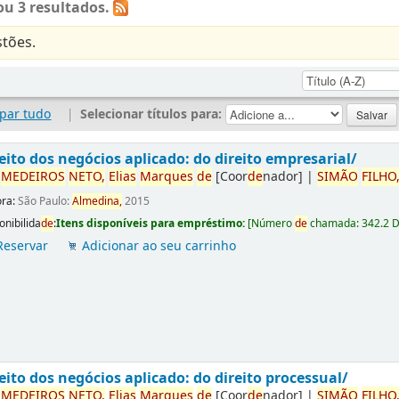
u 3 resultados.
tões.
par tudo
|
Selecionar títulos para:
eito dos negócios aplicado: do direito empresarial/
r
ME
DE
IROS
NETO,
Elias
Marques
de
[Coor
de
nador]
|
SIMÃO
FILHO
ora:
São Paulo:
Almedina,
2015
onibilida
de
:
Itens disponíveis para empréstimo:
[
Número
de
chamada:
342.2 
Reservar
Adicionar ao seu carrinho
eito dos negócios aplicado: do direito processual/
r
ME
DE
IROS
NETO,
Elias
Marques
de
[Coor
de
nador]
|
SIMÃO
FILHO