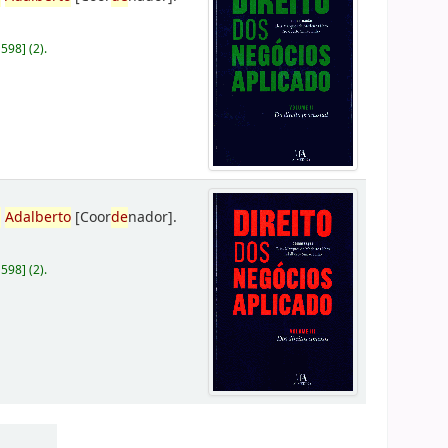
D598
]
(2).
,
Adalberto
[Coor
de
nador]
.
D598
]
(2).