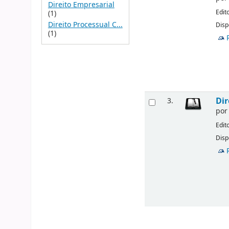
Direito Empresarial
Edit
(1)
Direito Processual C...
Disp
(1)
Dir
3.
po
Edit
Disp