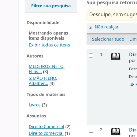
Sua pesquisa retorno
Filtre sua pesquisa
Desculpe, sem suges
Disponibilidade
Não realçar
Mostrando apenas
itens disponíveis
Selecionar tudo
Lim
Exibir todos os itens
Dir
1.
Autores
po
MEDEIROS NETO,
Edit
Elias...
(3)
Disp
SIMÃO FILHO,
Adalber...
(3)
Tipos de materiais
Livros
(3)
Assuntos
Direito Comercial
(2)
Dir
2.
Direito comercial
(1)
po