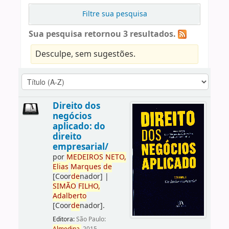
Filtre sua pesquisa
Sua pesquisa retornou 3 resultados.
Desculpe, sem sugestões.
Direito dos
negócios
aplicado: do
direito
empresarial/
por
ME
DE
IROS
NETO,
Elias
Marques
de
[Coor
de
nador]
|
SIMÃO
FILHO,
Adalberto
[Coor
de
nador]
.
Editora:
São Paulo: