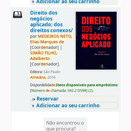
Adicionar ao seu carrinho
Direito dos
negócios
aplicado: dos
direitos conexos/
por
ME
DE
IROS
NETO,
Elias
Marques
de
[Coor
de
nador]
|
SIMÃO
FILHO,
Adalberto
[Coor
de
nador]
.
Editora:
São Paulo:
Almedina,
2016
Disponibilida
de
:
Itens disponíveis para empréstimo:
[
Número
de
chamada:
342.2 D598
]
(2).
Reservar
Adicionar ao seu carrinho
Não encontrou o
que procura?