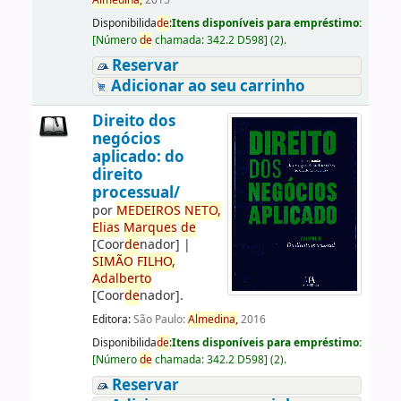
Almedina,
2015
Disponibilida
de
:
Itens disponíveis para empréstimo:
[
Número
de
chamada:
342.2 D598
]
(2).
Reservar
Adicionar ao seu carrinho
Direito dos
negócios
aplicado: do
direito
processual/
por
ME
DE
IROS
NETO,
Elias
Marques
de
[Coor
de
nador]
|
SIMÃO
FILHO,
Adalberto
[Coor
de
nador]
.
Editora:
São Paulo:
Almedina,
2016
Disponibilida
de
:
Itens disponíveis para empréstimo:
[
Número
de
chamada:
342.2 D598
]
(2).
Reservar