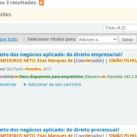
u 3 resultados.
tões.
par tudo
|
Selecionar títulos para:
eito dos negócios aplicado: do direito empresarial/
r
ME
DE
IROS
NETO,
Elias
Marques
de
[Coor
de
nador]
|
SIMÃO
FILHO
ora:
São Paulo:
Almedina,
2015
onibilida
de
:
Itens disponíveis para empréstimo:
[
Número
de
chamada:
342.2 
Reservar
Adicionar ao seu carrinho
eito dos negócios aplicado: do direito processual/
r
ME
DE
IROS
NETO,
Elias
Marques
de
[Coor
de
nador]
|
SIMÃO
FILHO