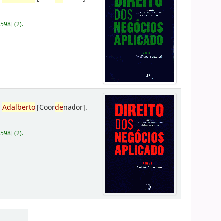
D598
]
(2).
,
Adalberto
[Coor
de
nador]
.
D598
]
(2).