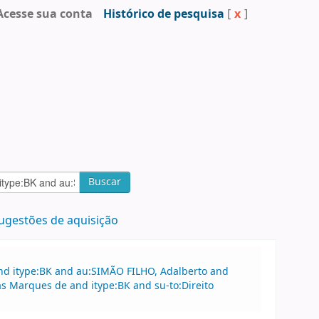
Acesse sua conta
Histórico de pesquisa
[
x
]
Buscar
ugestões de aquisição
and itype:BK and au:SIMÃO FILHO, Adalberto and
as Marques de and itype:BK and su-to:Direito