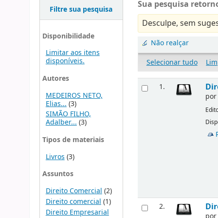
Sua pesquisa retorno
Filtre sua pesquisa
Desculpe, sem suges
Disponibilidade
Não realçar
Limitar aos itens
disponíveis.
Selecionar tudo
Lim
Autores
Dir
1.
MEDEIROS NETO,
po
Elias...
(3)
Edit
SIMÃO FILHO,
Adalber...
(3)
Disp
Tipos de materiais
Livros
(3)
Assuntos
Direito Comercial
(2)
Direito comercial
(1)
Dir
2.
Direito Empresarial
po