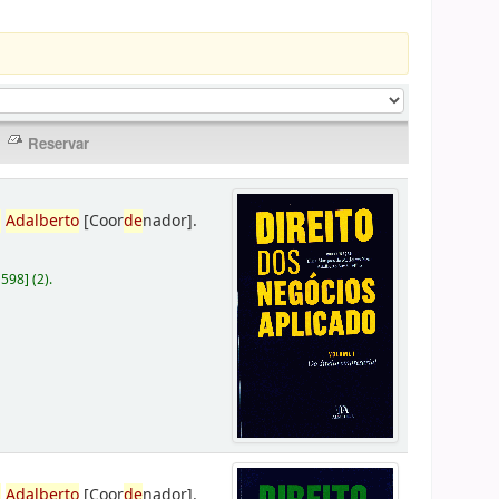
,
Adalberto
[Coor
de
nador]
.
D598
]
(2).
,
Adalberto
[Coor
de
nador]
.