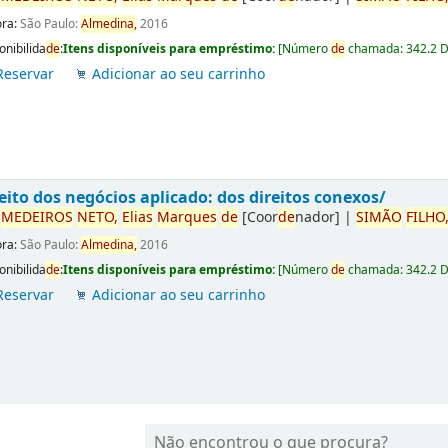
ora:
São Paulo:
Almedina,
2016
onibilida
de
:
Itens disponíveis para empréstimo:
[
Número
de
chamada:
342.2 
Reservar
Adicionar ao seu carrinho
eito dos negócios aplicado: dos direitos conexos/
r
ME
DE
IROS
NETO,
Elias
Marques
de
[Coor
de
nador]
|
SIMÃO
FILHO
ora:
São Paulo:
Almedina,
2016
onibilida
de
:
Itens disponíveis para empréstimo:
[
Número
de
chamada:
342.2 
Reservar
Adicionar ao seu carrinho
Não encontrou o que procura?