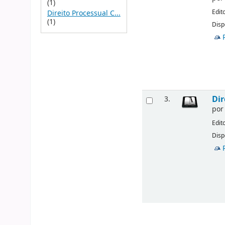
(1)
Edit
Direito Processual C...
(1)
Disp
Dir
3.
po
Edit
Disp