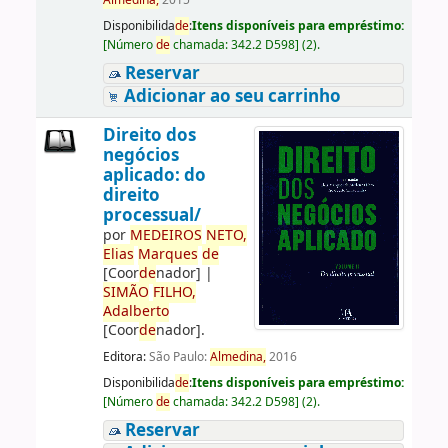
Almedina,
2015
Disponibilida
de
:
Itens disponíveis para empréstimo:
[
Número
de
chamada:
342.2 D598
]
(2).
Reservar
Adicionar ao seu carrinho
Direito dos
negócios
aplicado: do
direito
processual/
por
ME
DE
IROS
NETO,
Elias
Marques
de
[Coor
de
nador]
|
SIMÃO
FILHO,
Adalberto
[Coor
de
nador]
.
Editora:
São Paulo:
Almedina,
2016
Disponibilida
de
:
Itens disponíveis para empréstimo:
[
Número
de
chamada:
342.2 D598
]
(2).
Reservar