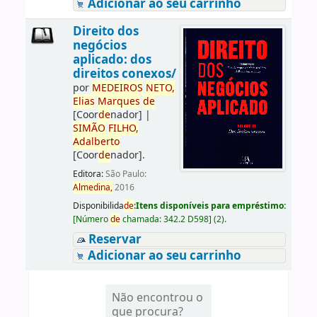
Adicionar ao seu carrinho
Direito dos
negócios
aplicado: dos
direitos conexos/
por
ME
DE
IROS
NETO,
Elias
Marques
de
[Coor
de
nador]
|
SIMÃO
FILHO,
Adalberto
[Coor
de
nador]
.
Editora:
São Paulo:
Almedina,
2016
Disponibilida
de
:
Itens disponíveis para empréstimo:
[
Número
de
chamada:
342.2 D598
]
(2).
Reservar
Adicionar ao seu carrinho
Não encontrou o
que procura?