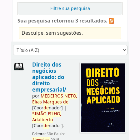
Filtre sua pesquisa
Sua pesquisa retornou 3 resultados.
Desculpe, sem sugestões.
Direito dos
negócios
aplicado: do
direito
empresarial/
por
ME
DE
IROS
NETO,
Elias
Marques
de
[Coor
de
nador]
|
SIMÃO
FILHO,
Adalberto
[Coor
de
nador]
.
Editora:
São Paulo: