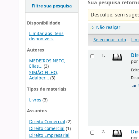
Sua pesquisa retorno
Filtre sua pesquisa
Desculpe, sem suges
Disponibilidade
Não realçar
Limitar aos itens
disponíveis.
Selecionar tudo
Lim
Autores
Dir
1.
MEDEIROS NETO,
po
Elias...
(3)
Edit
SIMÃO FILHO,
Adalber...
(3)
Disp
Tipos de materiais
Livros
(3)
Assuntos
Direito Comercial
(2)
Direito comercial
(1)
Dir
2.
Direito Empresarial
po