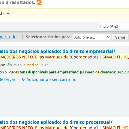
u 3 resultados.
tões.
par tudo
|
Selecionar títulos para:
eito dos negócios aplicado: do direito empresarial/
r
ME
DE
IROS
NETO,
Elias
Marques
de
[Coor
de
nador]
|
SIMÃO
FILHO
ora:
São Paulo:
Almedina,
2015
onibilida
de
:
Itens disponíveis para empréstimo:
[
Número
de
chamada:
342.2 
Reservar
Adicionar ao seu carrinho
eito dos negócios aplicado: do direito processual/
r
ME
DE
IROS
NETO,
Elias
Marques
de
[Coor
de
nador]
|
SIMÃO
FILHO