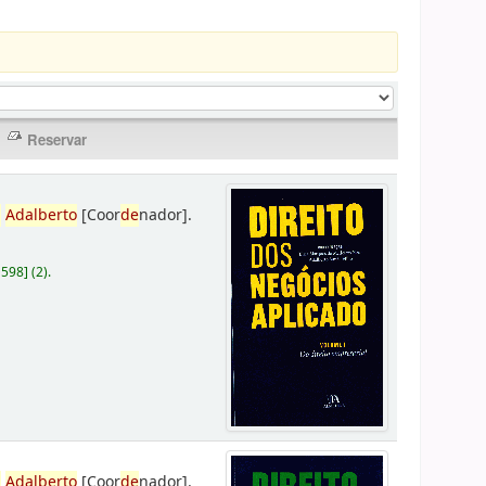
,
Adalberto
[Coor
de
nador]
.
D598
]
(2).
,
Adalberto
[Coor
de
nador]
.