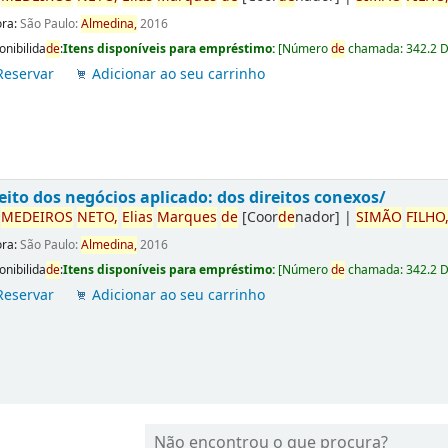
ora:
São Paulo:
Almedina,
2016
onibilida
de
:
Itens disponíveis para empréstimo:
[
Número
de
chamada:
342.2 
Reservar
Adicionar ao seu carrinho
eito dos negócios aplicado: dos direitos conexos/
r
ME
DE
IROS
NETO,
Elias
Marques
de
[Coor
de
nador]
|
SIMÃO
FILHO
ora:
São Paulo:
Almedina,
2016
onibilida
de
:
Itens disponíveis para empréstimo:
[
Número
de
chamada:
342.2 
Reservar
Adicionar ao seu carrinho
Não encontrou o que procura?