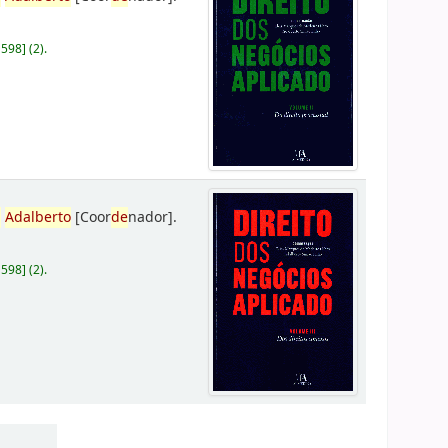
D598
]
(2).
,
Adalberto
[Coor
de
nador]
.
D598
]
(2).