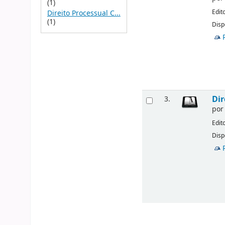
(1)
Edit
Direito Processual C...
(1)
Disp
Dir
3.
po
Edit
Disp