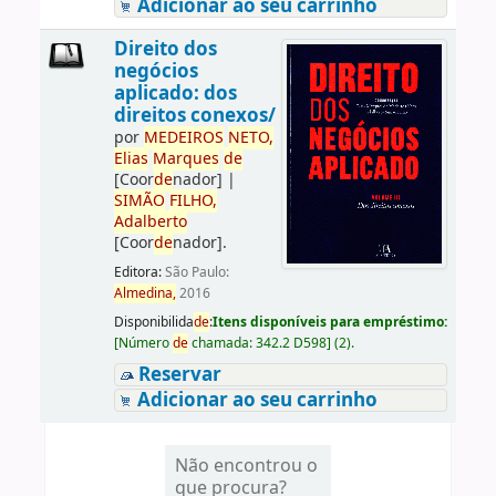
Adicionar ao seu carrinho
Direito dos
negócios
aplicado: dos
direitos conexos/
por
ME
DE
IROS
NETO,
Elias
Marques
de
[Coor
de
nador]
|
SIMÃO
FILHO,
Adalberto
[Coor
de
nador]
.
Editora:
São Paulo:
Almedina,
2016
Disponibilida
de
:
Itens disponíveis para empréstimo:
[
Número
de
chamada:
342.2 D598
]
(2).
Reservar
Adicionar ao seu carrinho
Não encontrou o
que procura?