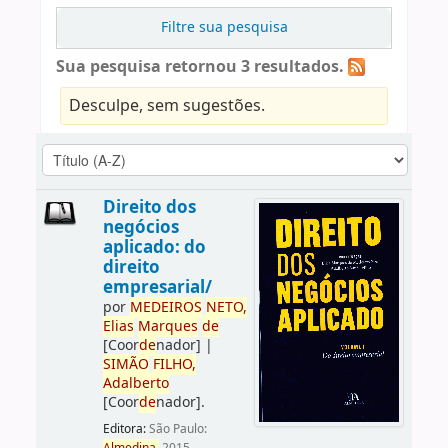
Filtre sua pesquisa
Sua pesquisa retornou 3 resultados.
Desculpe, sem sugestões.
Direito dos
negócios
aplicado: do
direito
empresarial/
por
ME
DE
IROS
NETO,
Elias
Marques
de
[Coor
de
nador]
|
SIMÃO
FILHO,
Adalberto
[Coor
de
nador]
.
Editora:
São Paulo: