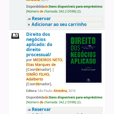
Almedina,
2015
Disponibilida
de
:
Itens disponíveis para empréstimo:
[
Número
de
chamada:
342.2 D598
]
(2).
Reservar
Adicionar ao seu carrinho
Direito dos
negócios
aplicado: do
direito
processual/
por
ME
DE
IROS
NETO,
Elias
Marques
de
[Coor
de
nador]
|
SIMÃO
FILHO,
Adalberto
[Coor
de
nador]
.
Editora:
São Paulo:
Almedina,
2016
Disponibilida
de
:
Itens disponíveis para empréstimo:
[
Número
de
chamada:
342.2 D598
]
(2).
Reservar