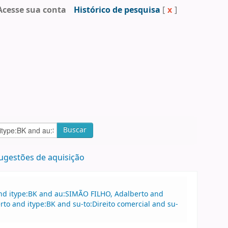
Acesse sua conta
Histórico de pesquisa
[
x
]
Buscar
ugestões de aquisição
and itype:BK and au:SIMÃO FILHO, Adalberto and
rto and itype:BK and su-to:Direito comercial and su-