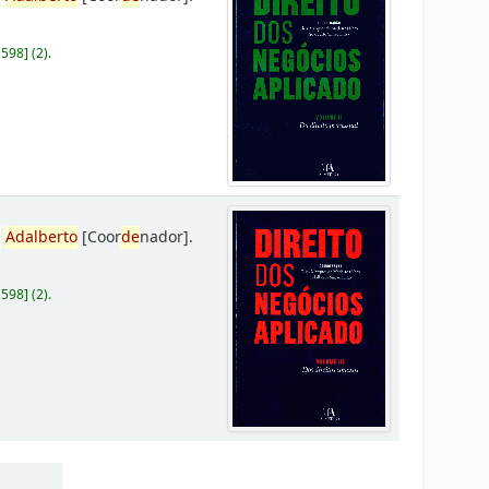
D598
]
(2).
,
Adalberto
[Coor
de
nador]
.
D598
]
(2).