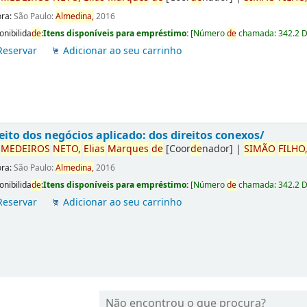
ora:
São Paulo:
Almedina,
2016
onibilida
de
:
Itens disponíveis para empréstimo:
[
Número
de
chamada:
342.2 
Reservar
Adicionar ao seu carrinho
eito dos negócios aplicado: dos direitos conexos/
r
ME
DE
IROS
NETO,
Elias
Marques
de
[Coor
de
nador]
|
SIMÃO
FILHO
ora:
São Paulo:
Almedina,
2016
onibilida
de
:
Itens disponíveis para empréstimo:
[
Número
de
chamada:
342.2 
Reservar
Adicionar ao seu carrinho
Não encontrou o que procura?