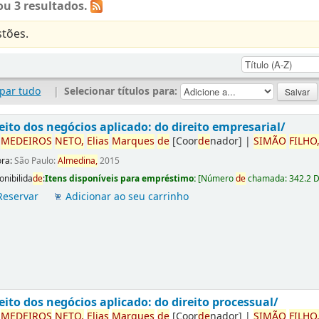
u 3 resultados.
tões.
par tudo
|
Selecionar títulos para:
eito dos negócios aplicado: do direito empresarial/
r
ME
DE
IROS
NETO,
Elias
Marques
de
[Coor
de
nador]
|
SIMÃO
FILHO
ora:
São Paulo:
Almedina,
2015
onibilida
de
:
Itens disponíveis para empréstimo:
[
Número
de
chamada:
342.2 
Reservar
Adicionar ao seu carrinho
eito dos negócios aplicado: do direito processual/
r
ME
DE
IROS
NETO,
Elias
Marques
de
[Coor
de
nador]
|
SIMÃO
FILHO