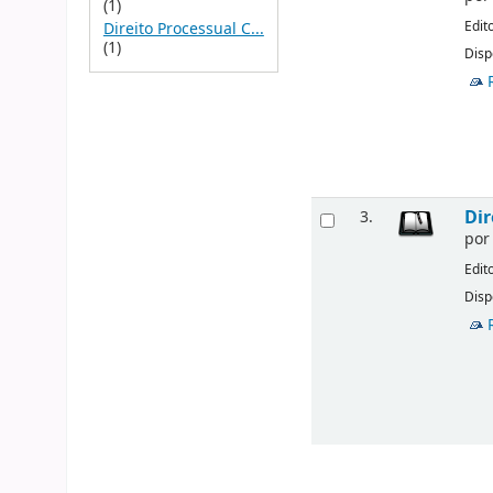
(1)
Edit
Direito Processual C...
(1)
Disp
Dir
3.
po
Edit
Disp