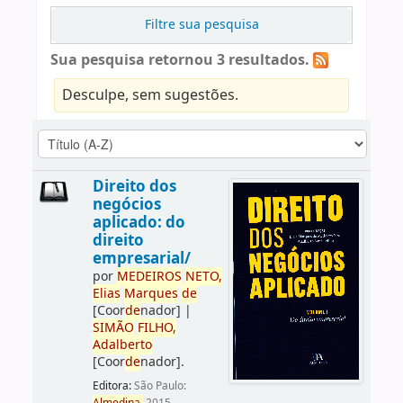
Filtre sua pesquisa
Sua pesquisa retornou 3 resultados.
Desculpe, sem sugestões.
Direito dos
negócios
aplicado: do
direito
empresarial/
por
ME
DE
IROS
NETO,
Elias
Marques
de
[Coor
de
nador]
|
SIMÃO
FILHO,
Adalberto
[Coor
de
nador]
.
Editora:
São Paulo: