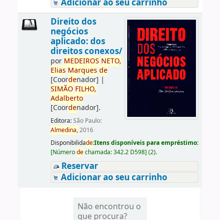
Adicionar ao seu carrinho
Direito dos
negócios
aplicado: dos
direitos conexos/
por
ME
DE
IROS
NETO,
Elias
Marques
de
[Coor
de
nador]
|
SIMÃO
FILHO,
Adalberto
[Coor
de
nador]
.
Editora:
São Paulo:
Almedina,
2016
Disponibilida
de
:
Itens disponíveis para empréstimo:
[
Número
de
chamada:
342.2 D598
]
(2).
Reservar
Adicionar ao seu carrinho
Não encontrou o
que procura?