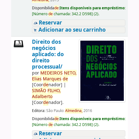
Almedina,
2015
Disponibilida
de
:
Itens disponíveis para empréstimo:
[
Número
de
chamada:
342.2 D598
]
(2).
Reservar
Adicionar ao seu carrinho
Direito dos
negócios
aplicado: do
direito
processual/
por
ME
DE
IROS
NETO,
Elias
Marques
de
[Coor
de
nador]
|
SIMÃO
FILHO,
Adalberto
[Coor
de
nador]
.
Editora:
São Paulo:
Almedina,
2016
Disponibilida
de
:
Itens disponíveis para empréstimo:
[
Número
de
chamada:
342.2 D598
]
(2).
Reservar