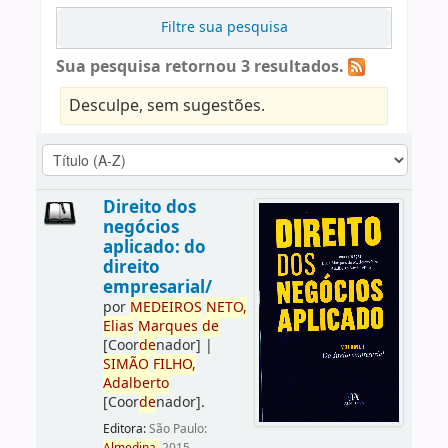
Filtre sua pesquisa
Sua pesquisa retornou 3 resultados.
Desculpe, sem sugestões.
Direito dos
negócios
aplicado: do
direito
empresarial/
por
ME
DE
IROS
NETO,
Elias
Marques
de
[Coor
de
nador]
|
SIMÃO
FILHO,
Adalberto
[Coor
de
nador]
.
Editora:
São Paulo: