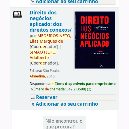
Adicionar ao seu carrinho
Direito dos
negócios
aplicado: dos
direitos conexos/
por
ME
DE
IROS
NETO,
Elias
Marques
de
[Coor
de
nador]
|
SIMÃO
FILHO,
Adalberto
[Coor
de
nador]
.
Editora:
São Paulo:
Almedina,
2016
Disponibilida
de
:
Itens disponíveis para empréstimo:
[
Número
de
chamada:
342.2 D598
]
(2).
Reservar
Adicionar ao seu carrinho
Não encontrou o
que procura?