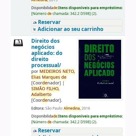
Almedina,
2015
Disponibilida
de
:
Itens disponíveis para empréstimo:
[
Número
de
chamada:
342.2 D598
]
(2).
Reservar
Adicionar ao seu carrinho
Direito dos
negócios
aplicado: do
direito
processual/
por
ME
DE
IROS
NETO,
Elias
Marques
de
[Coor
de
nador]
|
SIMÃO
FILHO,
Adalberto
[Coor
de
nador]
.
Editora:
São Paulo:
Almedina,
2016
Disponibilida
de
:
Itens disponíveis para empréstimo:
[
Número
de
chamada:
342.2 D598
]
(2).
Reservar