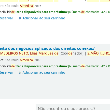
ora:
São Paulo:
Almedina,
2016
onibilida
de
:
Itens disponíveis para empréstimo:
[
Número
de
chamada:
342.2 
Reservar
Adicionar ao seu carrinho
eito dos negócios aplicado: dos direitos conexos/
r
ME
DE
IROS
NETO,
Elias
Marques
de
[Coor
de
nador]
|
SIMÃO
FILHO
ora:
São Paulo:
Almedina,
2016
onibilida
de
:
Itens disponíveis para empréstimo:
[
Número
de
chamada:
342.2 
Reservar
Adicionar ao seu carrinho
Não encontrou o que procura?