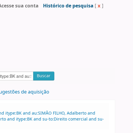
Acesse sua conta
Histórico de pesquisa
[
x
]
Buscar
ugestões de aquisição
and itype:BK and au:SIMÃO FILHO, Adalberto and
rto and itype:BK and su-to:Direito comercial and su-