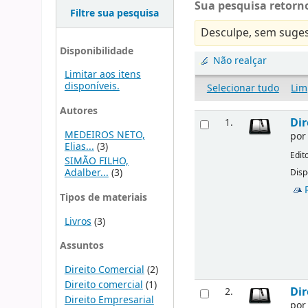
Sua pesquisa retorno
Filtre sua pesquisa
Desculpe, sem suges
Disponibilidade
Não realçar
Limitar aos itens
disponíveis.
Selecionar tudo
Lim
Autores
Dir
1.
MEDEIROS NETO,
po
Elias...
(3)
Edit
SIMÃO FILHO,
Adalber...
(3)
Disp
Tipos de materiais
Livros
(3)
Assuntos
Direito Comercial
(2)
Direito comercial
(1)
Dir
2.
Direito Empresarial
po