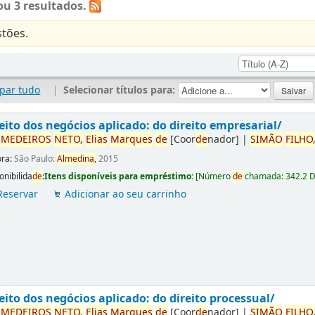
u 3 resultados.
tões.
par tudo
|
Selecionar títulos para:
eito dos negócios aplicado: do direito empresarial/
r
ME
DE
IROS
NETO,
Elias
Marques
de
[Coor
de
nador]
|
SIMÃO
FILHO
ora:
São Paulo:
Almedina,
2015
onibilida
de
:
Itens disponíveis para empréstimo:
[
Número
de
chamada:
342.2 
Reservar
Adicionar ao seu carrinho
eito dos negócios aplicado: do direito processual/
r
ME
DE
IROS
NETO,
Elias
Marques
de
[Coor
de
nador]
|
SIMÃO
FILHO