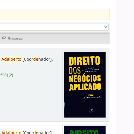
,
Adalberto
[Coor
de
nador]
.
D598
]
(2).
,
Adalberto
[Coor
de
nador]
.