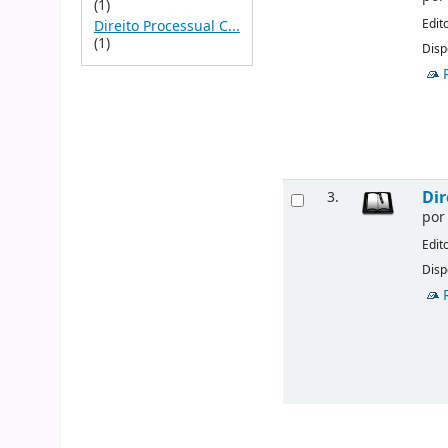
(1)
Edit
Direito Processual C...
(1)
Disp
Dir
3.
po
Edit
Disp