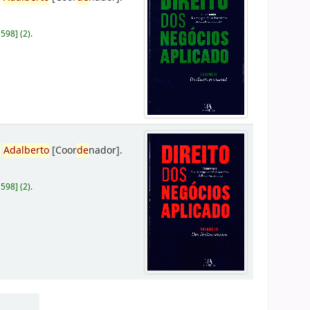
D598
]
(2).
,
Adalberto
[Coor
de
nador]
.
D598
]
(2).