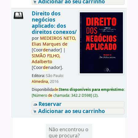
Adicionar ao seu carrinho
Direito dos
negócios
aplicado: dos
direitos conexos/
por
ME
DE
IROS
NETO,
Elias
Marques
de
[Coor
de
nador]
|
SIMÃO
FILHO,
Adalberto
[Coor
de
nador]
.
Editora:
São Paulo:
Almedina,
2016
Disponibilida
de
:
Itens disponíveis para empréstimo:
[
Número
de
chamada:
342.2 D598
]
(2).
Reservar
Adicionar ao seu carrinho
Não encontrou o
que procura?