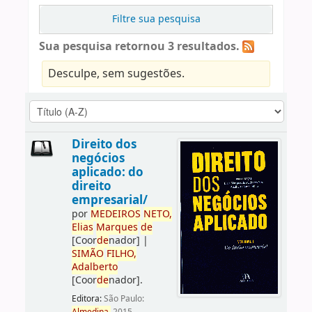
Filtre sua pesquisa
Sua pesquisa retornou 3 resultados.
Desculpe, sem sugestões.
Direito dos
negócios
aplicado: do
direito
empresarial/
por
ME
DE
IROS
NETO,
Elias
Marques
de
[Coor
de
nador]
|
SIMÃO
FILHO,
Adalberto
[Coor
de
nador]
.
Editora:
São Paulo: