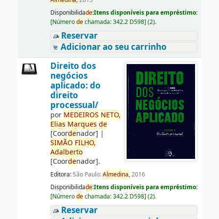
Almedina,
2015
Disponibilida
de
:
Itens disponíveis para empréstimo:
[
Número
de
chamada:
342.2 D598
]
(2).
Reservar
Adicionar ao seu carrinho
Direito dos
negócios
aplicado: do
direito
processual/
por
ME
DE
IROS
NETO,
Elias
Marques
de
[Coor
de
nador]
|
SIMÃO
FILHO,
Adalberto
[Coor
de
nador]
.
Editora:
São Paulo:
Almedina,
2016
Disponibilida
de
:
Itens disponíveis para empréstimo:
[
Número
de
chamada:
342.2 D598
]
(2).
Reservar