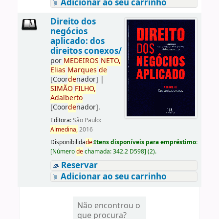
Adicionar ao seu carrinho
Direito dos
negócios
aplicado: dos
direitos conexos/
por
ME
DE
IROS
NETO,
Elias
Marques
de
[Coor
de
nador]
|
SIMÃO
FILHO,
Adalberto
[Coor
de
nador]
.
Editora:
São Paulo:
Almedina,
2016
Disponibilida
de
:
Itens disponíveis para empréstimo:
[
Número
de
chamada:
342.2 D598
]
(2).
Reservar
Adicionar ao seu carrinho
Não encontrou o
que procura?