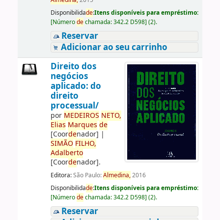
Almedina,
2015
Disponibilida
de
:
Itens disponíveis para empréstimo:
[
Número
de
chamada:
342.2 D598
]
(2).
Reservar
Adicionar ao seu carrinho
Direito dos
negócios
aplicado: do
direito
processual/
por
ME
DE
IROS
NETO,
Elias
Marques
de
[Coor
de
nador]
|
SIMÃO
FILHO,
Adalberto
[Coor
de
nador]
.
Editora:
São Paulo:
Almedina,
2016
Disponibilida
de
:
Itens disponíveis para empréstimo:
[
Número
de
chamada:
342.2 D598
]
(2).
Reservar