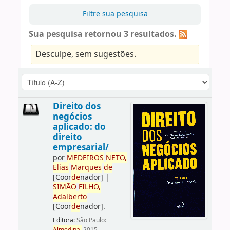
Filtre sua pesquisa
Sua pesquisa retornou 3 resultados.
Desculpe, sem sugestões.
Direito dos
negócios
aplicado: do
direito
empresarial/
por
ME
DE
IROS
NETO,
Elias
Marques
de
[Coor
de
nador]
|
SIMÃO
FILHO,
Adalberto
[Coor
de
nador]
.
Editora:
São Paulo: