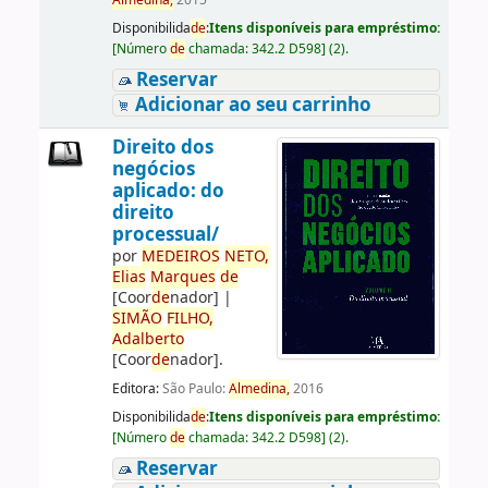
Almedina,
2015
Disponibilida
de
:
Itens disponíveis para empréstimo:
[
Número
de
chamada:
342.2 D598
]
(2).
Reservar
Adicionar ao seu carrinho
Direito dos
negócios
aplicado: do
direito
processual/
por
ME
DE
IROS
NETO,
Elias
Marques
de
[Coor
de
nador]
|
SIMÃO
FILHO,
Adalberto
[Coor
de
nador]
.
Editora:
São Paulo:
Almedina,
2016
Disponibilida
de
:
Itens disponíveis para empréstimo:
[
Número
de
chamada:
342.2 D598
]
(2).
Reservar