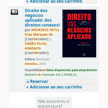
Adicionar ao seu carrinho
Direito dos
negócios
aplicado: dos
direitos conexos/
por
ME
DE
IROS
NETO,
Elias
Marques
de
[Coor
de
nador]
|
SIMÃO
FILHO,
Adalberto
[Coor
de
nador]
.
Editora:
São Paulo:
Almedina,
2016
Disponibilida
de
:
Itens disponíveis para empréstimo:
[
Número
de
chamada:
342.2 D598
]
(2).
Reservar
Adicionar ao seu carrinho
Não encontrou o
que procura?