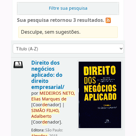
Filtre sua pesquisa
Sua pesquisa retornou 3 resultados.
Desculpe, sem sugestões.
Direito dos
negócios
aplicado: do
direito
empresarial/
por
ME
DE
IROS
NETO,
Elias
Marques
de
[Coor
de
nador]
|
SIMÃO
FILHO,
Adalberto
[Coor
de
nador]
.
Editora:
São Paulo: