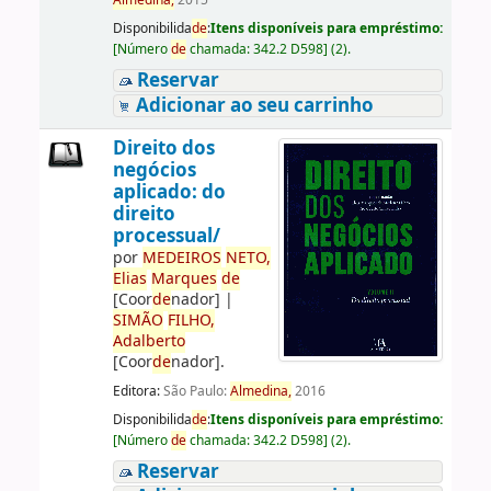
Almedina,
2015
Disponibilida
de
:
Itens disponíveis para empréstimo:
[
Número
de
chamada:
342.2 D598
]
(2).
Reservar
Adicionar ao seu carrinho
Direito dos
negócios
aplicado: do
direito
processual/
por
ME
DE
IROS
NETO,
Elias
Marques
de
[Coor
de
nador]
|
SIMÃO
FILHO,
Adalberto
[Coor
de
nador]
.
Editora:
São Paulo:
Almedina,
2016
Disponibilida
de
:
Itens disponíveis para empréstimo:
[
Número
de
chamada:
342.2 D598
]
(2).
Reservar