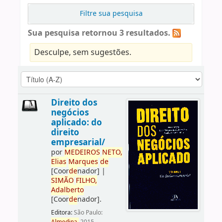
Filtre sua pesquisa
Sua pesquisa retornou 3 resultados.
Desculpe, sem sugestões.
Direito dos
negócios
aplicado: do
direito
empresarial/
por
ME
DE
IROS
NETO,
Elias
Marques
de
[Coor
de
nador]
|
SIMÃO
FILHO,
Adalberto
[Coor
de
nador]
.
Editora:
São Paulo: