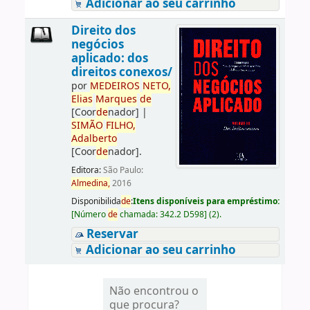
Adicionar ao seu carrinho
Direito dos
negócios
aplicado: dos
direitos conexos/
por
ME
DE
IROS
NETO,
Elias
Marques
de
[Coor
de
nador]
|
SIMÃO
FILHO,
Adalberto
[Coor
de
nador]
.
Editora:
São Paulo:
Almedina,
2016
Disponibilida
de
:
Itens disponíveis para empréstimo:
[
Número
de
chamada:
342.2 D598
]
(2).
Reservar
Adicionar ao seu carrinho
Não encontrou o
que procura?