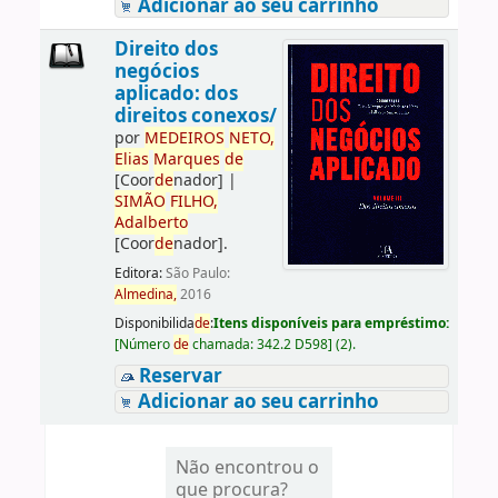
Adicionar ao seu carrinho
Direito dos
negócios
aplicado: dos
direitos conexos/
por
ME
DE
IROS
NETO,
Elias
Marques
de
[Coor
de
nador]
|
SIMÃO
FILHO,
Adalberto
[Coor
de
nador]
.
Editora:
São Paulo:
Almedina,
2016
Disponibilida
de
:
Itens disponíveis para empréstimo:
[
Número
de
chamada:
342.2 D598
]
(2).
Reservar
Adicionar ao seu carrinho
Não encontrou o
que procura?