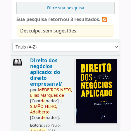
Filtre sua pesquisa
Sua pesquisa retornou 3 resultados.
Desculpe, sem sugestões.
Direito dos
negócios
aplicado: do
direito
empresarial/
por
ME
DE
IROS
NETO,
Elias
Marques
de
[Coor
de
nador]
|
SIMÃO
FILHO,
Adalberto
[Coor
de
nador]
.
Editora:
São Paulo: