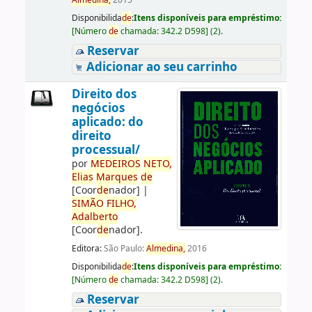
Almedina,
2015
Disponibilida
de
:
Itens disponíveis para empréstimo:
[
Número
de
chamada:
342.2 D598
]
(2).
Reservar
Adicionar ao seu carrinho
Direito dos
negócios
aplicado: do
direito
processual/
por
ME
DE
IROS
NETO,
Elias
Marques
de
[Coor
de
nador]
|
SIMÃO
FILHO,
Adalberto
[Coor
de
nador]
.
Editora:
São Paulo:
Almedina,
2016
Disponibilida
de
:
Itens disponíveis para empréstimo:
[
Número
de
chamada:
342.2 D598
]
(2).
Reservar