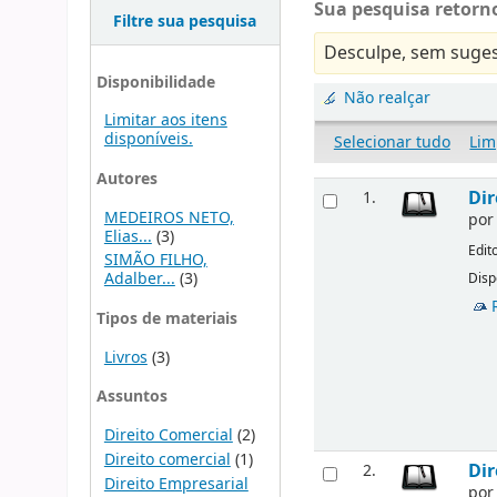
Sua pesquisa retorno
Filtre sua pesquisa
Desculpe, sem suges
Disponibilidade
Não realçar
Limitar aos itens
disponíveis.
Selecionar tudo
Lim
Autores
Dir
1.
MEDEIROS NETO,
po
Elias...
(3)
Edit
SIMÃO FILHO,
Adalber...
(3)
Disp
Tipos de materiais
Livros
(3)
Assuntos
Direito Comercial
(2)
Direito comercial
(1)
Dir
2.
Direito Empresarial
po