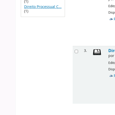
(1)
Edit
Direito Processual C...
(1)
Disp
Dir
3.
po
Edit
Disp