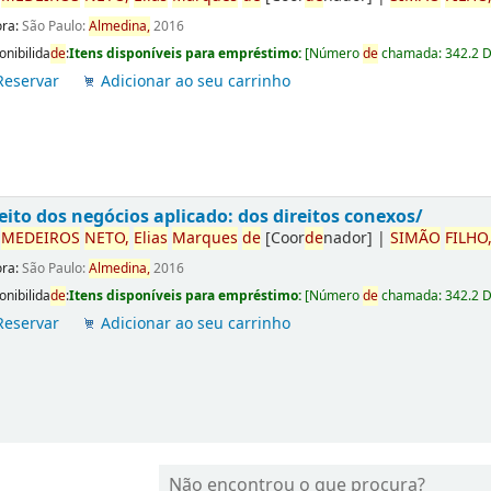
ora:
São Paulo:
Almedina,
2016
onibilida
de
:
Itens disponíveis para empréstimo:
[
Número
de
chamada:
342.2 
Reservar
Adicionar ao seu carrinho
eito dos negócios aplicado: dos direitos conexos/
r
ME
DE
IROS
NETO,
Elias
Marques
de
[Coor
de
nador]
|
SIMÃO
FILHO
ora:
São Paulo:
Almedina,
2016
onibilida
de
:
Itens disponíveis para empréstimo:
[
Número
de
chamada:
342.2 
Reservar
Adicionar ao seu carrinho
Não encontrou o que procura?