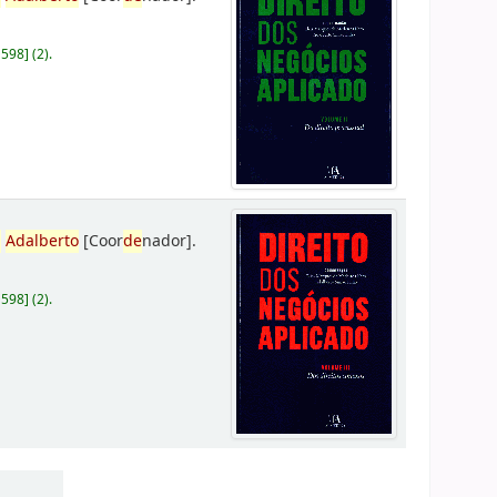
D598
]
(2).
,
Adalberto
[Coor
de
nador]
.
D598
]
(2).