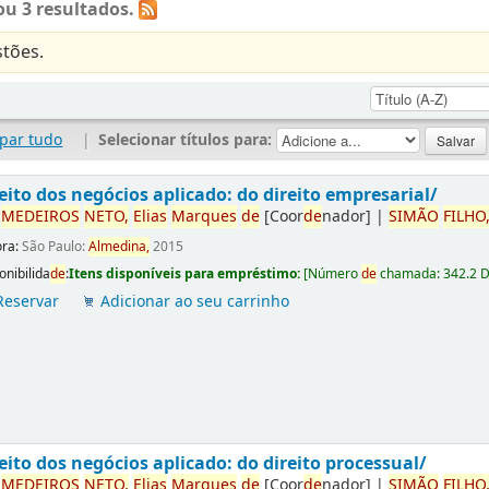
u 3 resultados.
tões.
par tudo
|
Selecionar títulos para:
eito dos negócios aplicado: do direito empresarial/
r
ME
DE
IROS
NETO,
Elias
Marques
de
[Coor
de
nador]
|
SIMÃO
FILHO
ora:
São Paulo:
Almedina,
2015
onibilida
de
:
Itens disponíveis para empréstimo:
[
Número
de
chamada:
342.2 
Reservar
Adicionar ao seu carrinho
eito dos negócios aplicado: do direito processual/
r
ME
DE
IROS
NETO,
Elias
Marques
de
[Coor
de
nador]
|
SIMÃO
FILHO