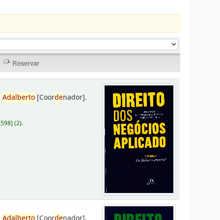
,
Adalberto
[Coor
de
nador]
.
D598
]
(2).
,
Adalberto
[Coor
de
nador]
.