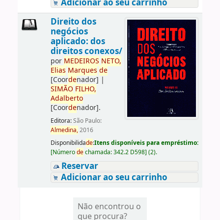
Adicionar ao seu carrinho
Direito dos
negócios
aplicado: dos
direitos conexos/
por
ME
DE
IROS
NETO,
Elias
Marques
de
[Coor
de
nador]
|
SIMÃO
FILHO,
Adalberto
[Coor
de
nador]
.
Editora:
São Paulo:
Almedina,
2016
Disponibilida
de
:
Itens disponíveis para empréstimo:
[
Número
de
chamada:
342.2 D598
]
(2).
Reservar
Adicionar ao seu carrinho
Não encontrou o
que procura?