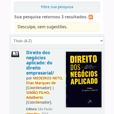
Filtre sua pesquisa
Sua pesquisa retornou 3 resultados.
Desculpe, sem sugestões.
Direito dos
negócios
aplicado: do
direito
empresarial/
por
ME
DE
IROS
NETO,
Elias
Marques
de
[Coor
de
nador]
|
SIMÃO
FILHO,
Adalberto
[Coor
de
nador]
.
Editora:
São Paulo: