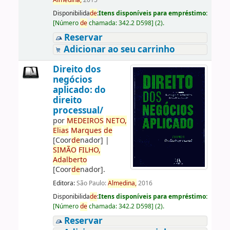
Almedina,
2015
Disponibilida
de
:
Itens disponíveis para empréstimo:
[
Número
de
chamada:
342.2 D598
]
(2).
Reservar
Adicionar ao seu carrinho
Direito dos
negócios
aplicado: do
direito
processual/
por
ME
DE
IROS
NETO,
Elias
Marques
de
[Coor
de
nador]
|
SIMÃO
FILHO,
Adalberto
[Coor
de
nador]
.
Editora:
São Paulo:
Almedina,
2016
Disponibilida
de
:
Itens disponíveis para empréstimo:
[
Número
de
chamada:
342.2 D598
]
(2).
Reservar