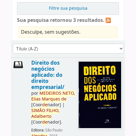
Filtre sua pesquisa
Sua pesquisa retornou 3 resultados.
Desculpe, sem sugestões.
Direito dos
negócios
aplicado: do
direito
empresarial/
por
ME
DE
IROS
NETO,
Elias
Marques
de
[Coor
de
nador]
|
SIMÃO
FILHO,
Adalberto
[Coor
de
nador]
.
Editora:
São Paulo: