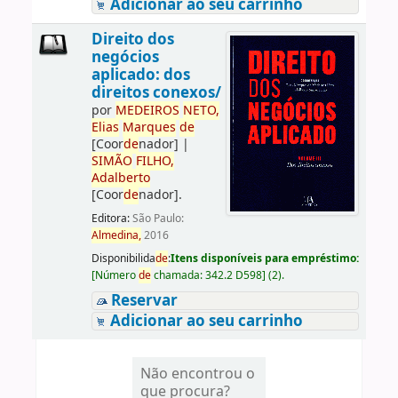
Adicionar ao seu carrinho
Direito dos
negócios
aplicado: dos
direitos conexos/
por
ME
DE
IROS
NETO,
Elias
Marques
de
[Coor
de
nador]
|
SIMÃO
FILHO,
Adalberto
[Coor
de
nador]
.
Editora:
São Paulo:
Almedina,
2016
Disponibilida
de
:
Itens disponíveis para empréstimo:
[
Número
de
chamada:
342.2 D598
]
(2).
Reservar
Adicionar ao seu carrinho
Não encontrou o
que procura?