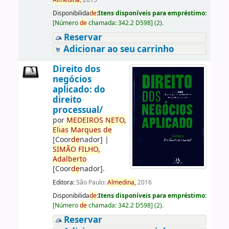
Almedina,
2015
Disponibilida
de
:
Itens disponíveis para empréstimo:
[
Número
de
chamada:
342.2 D598
]
(2).
Reservar
Adicionar ao seu carrinho
Direito dos
negócios
aplicado: do
direito
processual/
por
ME
DE
IROS
NETO,
Elias
Marques
de
[Coor
de
nador]
|
SIMÃO
FILHO,
Adalberto
[Coor
de
nador]
.
Editora:
São Paulo:
Almedina,
2016
Disponibilida
de
:
Itens disponíveis para empréstimo:
[
Número
de
chamada:
342.2 D598
]
(2).
Reservar