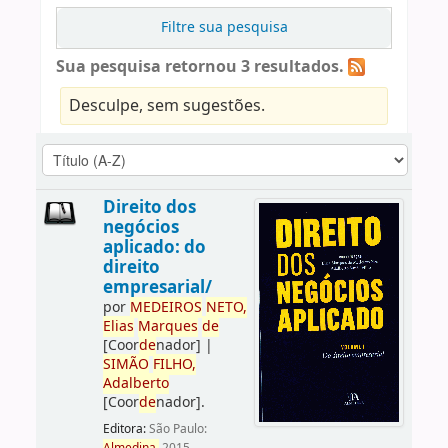
Filtre sua pesquisa
Sua pesquisa retornou 3 resultados.
Desculpe, sem sugestões.
Direito dos
negócios
aplicado: do
direito
empresarial/
por
ME
DE
IROS
NETO,
Elias
Marques
de
[Coor
de
nador]
|
SIMÃO
FILHO,
Adalberto
[Coor
de
nador]
.
Editora:
São Paulo: