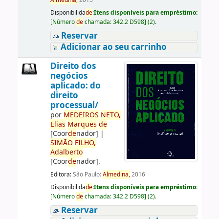
Almedina,
2015
Disponibilida
de
:
Itens disponíveis para empréstimo:
[
Número
de
chamada:
342.2 D598
]
(2).
Reservar
Adicionar ao seu carrinho
Direito dos
negócios
aplicado: do
direito
processual/
por
ME
DE
IROS
NETO,
Elias
Marques
de
[Coor
de
nador]
|
SIMÃO
FILHO,
Adalberto
[Coor
de
nador]
.
Editora:
São Paulo:
Almedina,
2016
Disponibilida
de
:
Itens disponíveis para empréstimo:
[
Número
de
chamada:
342.2 D598
]
(2).
Reservar