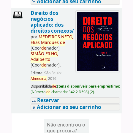
Adicionar ao seu carrinho
Direito dos
negócios
aplicado: dos
direitos conexos/
por
ME
DE
IROS
NETO,
Elias
Marques
de
[Coor
de
nador]
|
SIMÃO
FILHO,
Adalberto
[Coor
de
nador]
.
Editora:
São Paulo:
Almedina,
2016
Disponibilida
de
:
Itens disponíveis para empréstimo:
[
Número
de
chamada:
342.2 D598
]
(2).
Reservar
Adicionar ao seu carrinho
Não encontrou o
que procura?