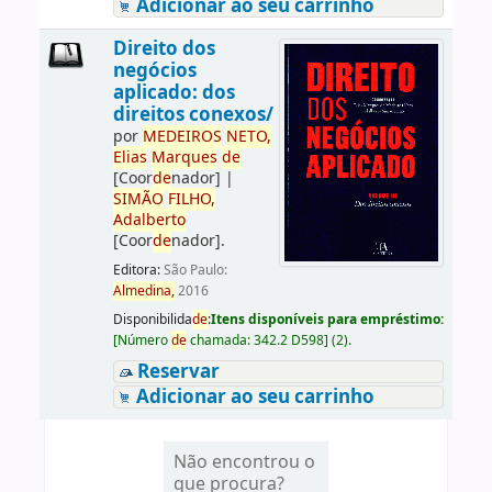
Adicionar ao seu carrinho
Direito dos
negócios
aplicado: dos
direitos conexos/
por
ME
DE
IROS
NETO,
Elias
Marques
de
[Coor
de
nador]
|
SIMÃO
FILHO,
Adalberto
[Coor
de
nador]
.
Editora:
São Paulo:
Almedina,
2016
Disponibilida
de
:
Itens disponíveis para empréstimo:
[
Número
de
chamada:
342.2 D598
]
(2).
Reservar
Adicionar ao seu carrinho
Não encontrou o
que procura?