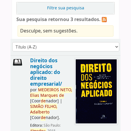
Filtre sua pesquisa
Sua pesquisa retornou 3 resultados.
Desculpe, sem sugestões.
Direito dos
negócios
aplicado: do
direito
empresarial/
por
ME
DE
IROS
NETO,
Elias
Marques
de
[Coor
de
nador]
|
SIMÃO
FILHO,
Adalberto
[Coor
de
nador]
.
Editora:
São Paulo: