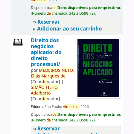
Almedina,
2015
Disponibilida
de
:
Itens disponíveis para empréstimo:
[
Número
de
chamada:
342.2 D598
]
(2).
Reservar
Adicionar ao seu carrinho
Direito dos
negócios
aplicado: do
direito
processual/
por
ME
DE
IROS
NETO,
Elias
Marques
de
[Coor
de
nador]
|
SIMÃO
FILHO,
Adalberto
[Coor
de
nador]
.
Editora:
São Paulo:
Almedina,
2016
Disponibilida
de
:
Itens disponíveis para empréstimo:
[
Número
de
chamada:
342.2 D598
]
(2).
Reservar