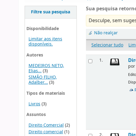
Sua pesquisa retorno
Filtre sua pesquisa
Desculpe, sem suges
Disponibilidade
Não realçar
Limitar aos itens
disponíveis.
Selecionar tudo
Lim
Autores
Dir
1.
MEDEIROS NETO,
po
Elias...
(3)
Edit
SIMÃO FILHO,
Adalber...
(3)
Disp
Tipos de materiais
Livros
(3)
Assuntos
Direito Comercial
(2)
Direito comercial
(1)
Dir
2.