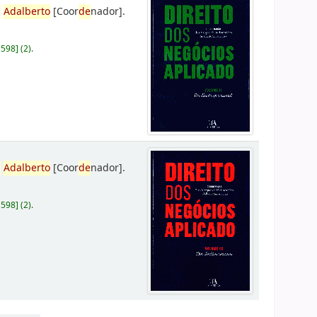
,
Adalberto
[Coor
de
nador]
.
D598
]
(2).
,
Adalberto
[Coor
de
nador]
.
D598
]
(2).