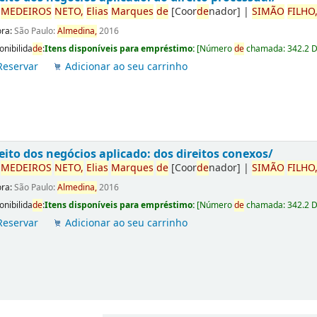
r
ME
DE
IROS
NETO,
Elias
Marques
de
[Coor
de
nador]
|
SIMÃO
FILHO
ora:
São Paulo:
Almedina,
2016
onibilida
de
:
Itens disponíveis para empréstimo:
[
Número
de
chamada:
342.2 
Reservar
Adicionar ao seu carrinho
eito dos negócios aplicado: dos direitos conexos/
r
ME
DE
IROS
NETO,
Elias
Marques
de
[Coor
de
nador]
|
SIMÃO
FILHO
ora:
São Paulo:
Almedina,
2016
onibilida
de
:
Itens disponíveis para empréstimo:
[
Número
de
chamada:
342.2 
Reservar
Adicionar ao seu carrinho