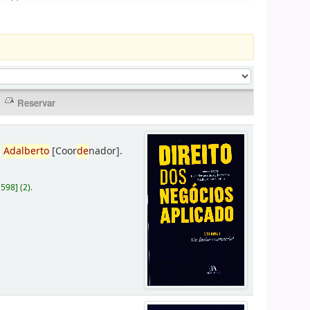
,
Adalberto
[Coor
de
nador]
.
D598
]
(2).