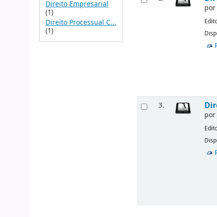
Direito Empresarial
po
(1)
Edit
Direito Processual C...
(1)
Disp
Dir
3.
po
Edit
Disp