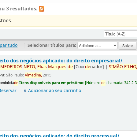
u 3 resultados.
tões.
par tudo
|
Selecionar títulos para:
eito dos negócios aplicado: do direito empresarial/
r
ME
DE
IROS
NETO,
Elias
Marques
de
[Coor
de
nador]
|
SIMÃO
FILHO
ora:
São Paulo:
Almedina,
2015
onibilida
de
:
Itens disponíveis para empréstimo:
[
Número
de
chamada:
342.2 
Reservar
Adicionar ao seu carrinho
eito dos negócios aplicado: do direito processual/