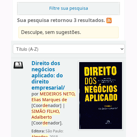
Filtre sua pesquisa
Sua pesquisa retornou 3 resultados.
Desculpe, sem sugestões.
Direito dos
negócios
aplicado: do
direito
empresarial/
por
ME
DE
IROS
NETO,
Elias
Marques
de
[Coor
de
nador]
|
SIMÃO
FILHO,
Adalberto
[Coor
de
nador]
.
Editora:
São Paulo: