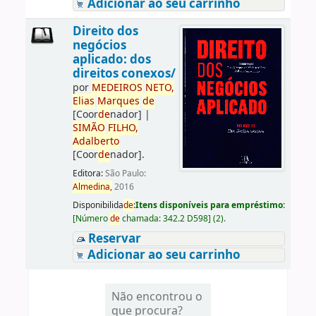
Adicionar ao seu carrinho
Direito dos
negócios
aplicado: dos
direitos conexos/
por
ME
DE
IROS
NETO,
Elias
Marques
de
[Coor
de
nador]
|
SIMÃO
FILHO,
Adalberto
[Coor
de
nador]
.
Editora:
São Paulo:
Almedina,
2016
Disponibilida
de
:
Itens disponíveis para empréstimo:
[
Número
de
chamada:
342.2 D598
]
(2).
Reservar
Adicionar ao seu carrinho
Não encontrou o
que procura?