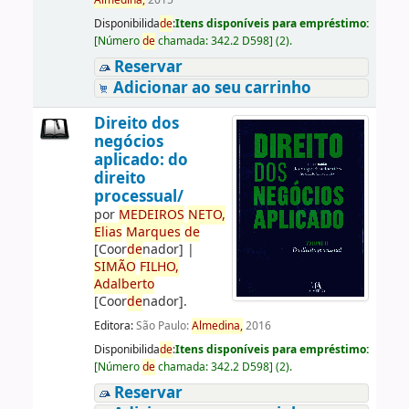
Almedina,
2015
Disponibilida
de
:
Itens disponíveis para empréstimo:
[
Número
de
chamada:
342.2 D598
]
(2).
Reservar
Adicionar ao seu carrinho
Direito dos
negócios
aplicado: do
direito
processual/
por
ME
DE
IROS
NETO,
Elias
Marques
de
[Coor
de
nador]
|
SIMÃO
FILHO,
Adalberto
[Coor
de
nador]
.
Editora:
São Paulo:
Almedina,
2016
Disponibilida
de
:
Itens disponíveis para empréstimo:
[
Número
de
chamada:
342.2 D598
]
(2).
Reservar