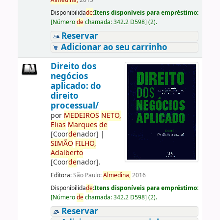
Almedina,
2015
Disponibilida
de
:
Itens disponíveis para empréstimo:
[
Número
de
chamada:
342.2 D598
]
(2).
Reservar
Adicionar ao seu carrinho
Direito dos
negócios
aplicado: do
direito
processual/
por
ME
DE
IROS
NETO,
Elias
Marques
de
[Coor
de
nador]
|
SIMÃO
FILHO,
Adalberto
[Coor
de
nador]
.
Editora:
São Paulo:
Almedina,
2016
Disponibilida
de
:
Itens disponíveis para empréstimo:
[
Número
de
chamada:
342.2 D598
]
(2).
Reservar