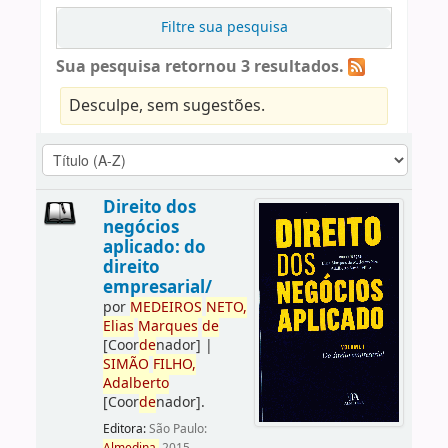
Filtre sua pesquisa
Sua pesquisa retornou 3 resultados.
Desculpe, sem sugestões.
Direito dos
negócios
aplicado: do
direito
empresarial/
por
ME
DE
IROS
NETO,
Elias
Marques
de
[Coor
de
nador]
|
SIMÃO
FILHO,
Adalberto
[Coor
de
nador]
.
Editora:
São Paulo: