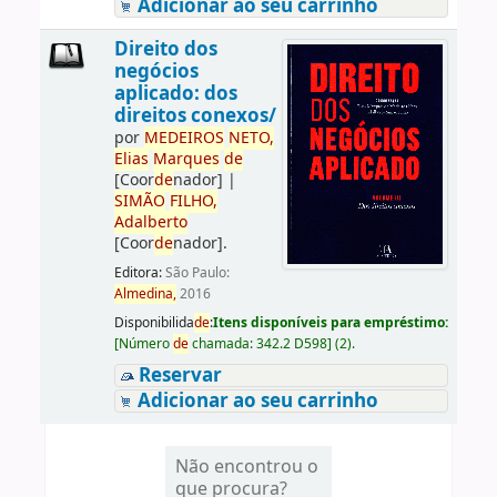
Adicionar ao seu carrinho
Direito dos
negócios
aplicado: dos
direitos conexos/
por
ME
DE
IROS
NETO,
Elias
Marques
de
[Coor
de
nador]
|
SIMÃO
FILHO,
Adalberto
[Coor
de
nador]
.
Editora:
São Paulo:
Almedina,
2016
Disponibilida
de
:
Itens disponíveis para empréstimo:
[
Número
de
chamada:
342.2 D598
]
(2).
Reservar
Adicionar ao seu carrinho
Não encontrou o
que procura?