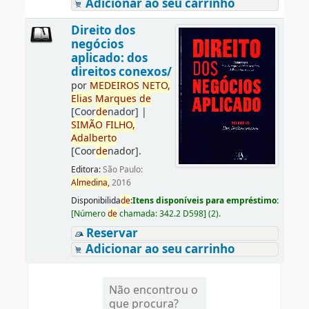
Adicionar ao seu carrinho
Direito dos
negócios
aplicado: dos
direitos conexos/
por
ME
DE
IROS
NETO,
Elias
Marques
de
[Coor
de
nador]
|
SIMÃO
FILHO,
Adalberto
[Coor
de
nador]
.
Editora:
São Paulo:
Almedina,
2016
Disponibilida
de
:
Itens disponíveis para empréstimo:
[
Número
de
chamada:
342.2 D598
]
(2).
Reservar
Adicionar ao seu carrinho
Não encontrou o
que procura?