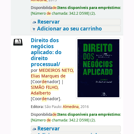
Almedina,
2015
Disponibilida
de
:
Itens disponíveis para empréstimo:
[
Número
de
chamada:
342.2 D598
]
(2).
Reservar
Adicionar ao seu carrinho
Direito dos
negócios
aplicado: do
direito
processual/
por
ME
DE
IROS
NETO,
Elias
Marques
de
[Coor
de
nador]
|
SIMÃO
FILHO,
Adalberto
[Coor
de
nador]
.
Editora:
São Paulo:
Almedina,
2016
Disponibilida
de
:
Itens disponíveis para empréstimo:
[
Número
de
chamada:
342.2 D598
]
(2).
Reservar