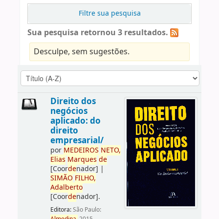
Filtre sua pesquisa
Sua pesquisa retornou 3 resultados.
Desculpe, sem sugestões.
Direito dos
negócios
aplicado: do
direito
empresarial/
por
ME
DE
IROS
NETO,
Elias
Marques
de
[Coor
de
nador]
|
SIMÃO
FILHO,
Adalberto
[Coor
de
nador]
.
Editora:
São Paulo: