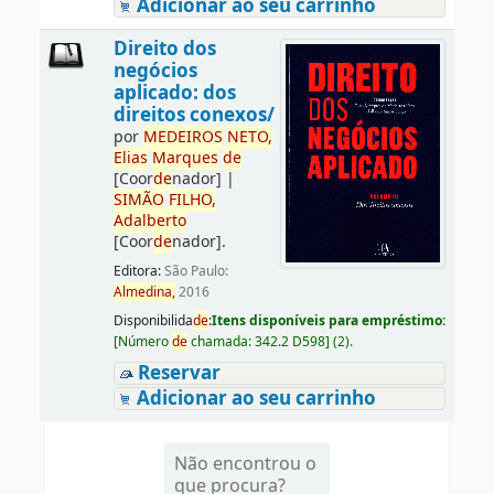
Adicionar ao seu carrinho
Direito dos
negócios
aplicado: dos
direitos conexos/
por
ME
DE
IROS
NETO,
Elias
Marques
de
[Coor
de
nador]
|
SIMÃO
FILHO,
Adalberto
[Coor
de
nador]
.
Editora:
São Paulo:
Almedina,
2016
Disponibilida
de
:
Itens disponíveis para empréstimo:
[
Número
de
chamada:
342.2 D598
]
(2).
Reservar
Adicionar ao seu carrinho
Não encontrou o
que procura?