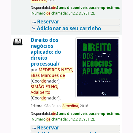
Almedina,
2015
Disponibilida
de
:
Itens disponíveis para empréstimo:
[
Número
de
chamada:
342.2 D598
]
(2).
Reservar
Adicionar ao seu carrinho
Direito dos
negócios
aplicado: do
direito
processual/
por
ME
DE
IROS
NETO,
Elias
Marques
de
[Coor
de
nador]
|
SIMÃO
FILHO,
Adalberto
[Coor
de
nador]
.
Editora:
São Paulo:
Almedina,
2016
Disponibilida
de
:
Itens disponíveis para empréstimo:
[
Número
de
chamada:
342.2 D598
]
(2).
Reservar