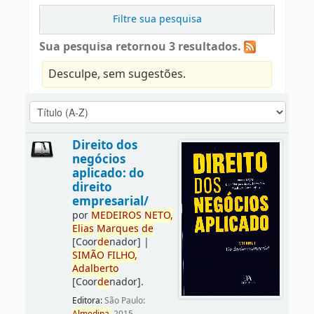
Filtre sua pesquisa
Sua pesquisa retornou 3 resultados.
Desculpe, sem sugestões.
Direito dos
negócios
aplicado: do
direito
empresarial/
por
ME
DE
IROS
NETO,
Elias
Marques
de
[Coor
de
nador]
|
SIMÃO
FILHO,
Adalberto
[Coor
de
nador]
.
Editora:
São Paulo: