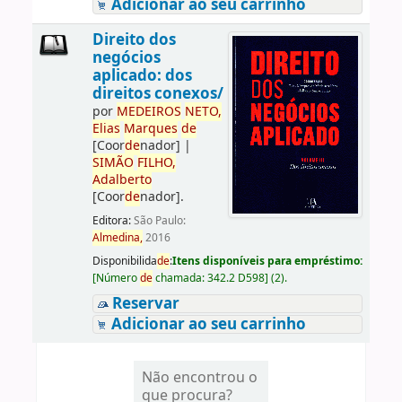
Adicionar ao seu carrinho
Direito dos
negócios
aplicado: dos
direitos conexos/
por
ME
DE
IROS
NETO,
Elias
Marques
de
[Coor
de
nador]
|
SIMÃO
FILHO,
Adalberto
[Coor
de
nador]
.
Editora:
São Paulo:
Almedina,
2016
Disponibilida
de
:
Itens disponíveis para empréstimo:
[
Número
de
chamada:
342.2 D598
]
(2).
Reservar
Adicionar ao seu carrinho
Não encontrou o
que procura?