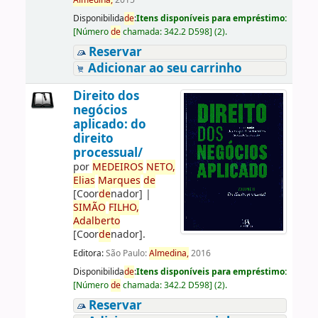
Almedina,
2015
Disponibilida
de
:
Itens disponíveis para empréstimo:
[
Número
de
chamada:
342.2 D598
]
(2).
Reservar
Adicionar ao seu carrinho
Direito dos
negócios
aplicado: do
direito
processual/
por
ME
DE
IROS
NETO,
Elias
Marques
de
[Coor
de
nador]
|
SIMÃO
FILHO,
Adalberto
[Coor
de
nador]
.
Editora:
São Paulo:
Almedina,
2016
Disponibilida
de
:
Itens disponíveis para empréstimo:
[
Número
de
chamada:
342.2 D598
]
(2).
Reservar