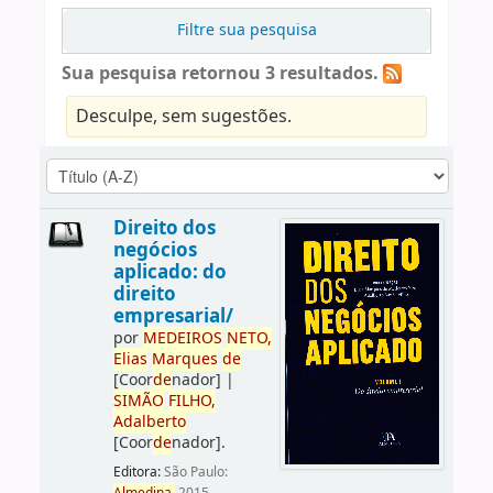
Filtre sua pesquisa
Sua pesquisa retornou 3 resultados.
Desculpe, sem sugestões.
Direito dos
negócios
aplicado: do
direito
empresarial/
por
ME
DE
IROS
NETO,
Elias
Marques
de
[Coor
de
nador]
|
SIMÃO
FILHO,
Adalberto
[Coor
de
nador]
.
Editora:
São Paulo: