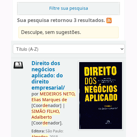
Filtre sua pesquisa
Sua pesquisa retornou 3 resultados.
Desculpe, sem sugestões.
Direito dos
negócios
aplicado: do
direito
empresarial/
por
ME
DE
IROS
NETO,
Elias
Marques
de
[Coor
de
nador]
|
SIMÃO
FILHO,
Adalberto
[Coor
de
nador]
.
Editora:
São Paulo: