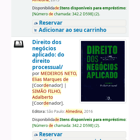
Almedina,
2015
Disponibilida
de
:
Itens disponíveis para empréstimo:
[
Número
de
chamada:
342.2 D598
]
(2).
Reservar
Adicionar ao seu carrinho
Direito dos
negócios
aplicado: do
direito
processual/
por
ME
DE
IROS
NETO,
Elias
Marques
de
[Coor
de
nador]
|
SIMÃO
FILHO,
Adalberto
[Coor
de
nador]
.
Editora:
São Paulo:
Almedina,
2016
Disponibilida
de
:
Itens disponíveis para empréstimo:
[
Número
de
chamada:
342.2 D598
]
(2).
Reservar