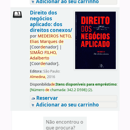
Adicionar ao seu carrinho
Direito dos
negócios
aplicado: dos
direitos conexos/
por
ME
DE
IROS
NETO,
Elias
Marques
de
[Coor
de
nador]
|
SIMÃO
FILHO,
Adalberto
[Coor
de
nador]
.
Editora:
São Paulo:
Almedina,
2016
Disponibilida
de
:
Itens disponíveis para empréstimo:
[
Número
de
chamada:
342.2 D598
]
(2).
Reservar
Adicionar ao seu carrinho
Não encontrou o
que procura?