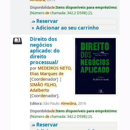
Almedina,
2015
Disponibilida
de
:
Itens disponíveis para empréstimo:
[
Número
de
chamada:
342.2 D598
]
(2).
Reservar
Adicionar ao seu carrinho
Direito dos
negócios
aplicado: do
direito
processual/
por
ME
DE
IROS
NETO,
Elias
Marques
de
[Coor
de
nador]
|
SIMÃO
FILHO,
Adalberto
[Coor
de
nador]
.
Editora:
São Paulo:
Almedina,
2016
Disponibilida
de
:
Itens disponíveis para empréstimo:
[
Número
de
chamada:
342.2 D598
]
(2).
Reservar