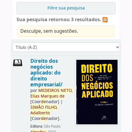
Filtre sua pesquisa
Sua pesquisa retornou 3 resultados.
Desculpe, sem sugestões.
Direito dos
negócios
aplicado: do
direito
empresarial/
por
ME
DE
IROS
NETO,
Elias
Marques
de
[Coor
de
nador]
|
SIMÃO
FILHO,
Adalberto
[Coor
de
nador]
.
Editora:
São Paulo: