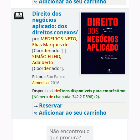
Adicionar ao seu carrinho
Direito dos
negócios
aplicado: dos
direitos conexos/
por
ME
DE
IROS
NETO,
Elias
Marques
de
[Coor
de
nador]
|
SIMÃO
FILHO,
Adalberto
[Coor
de
nador]
.
Editora:
São Paulo:
Almedina,
2016
Disponibilida
de
:
Itens disponíveis para empréstimo:
[
Número
de
chamada:
342.2 D598
]
(2).
Reservar
Adicionar ao seu carrinho
Não encontrou o
que procura?