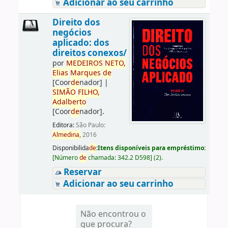
Adicionar ao seu carrinho
Direito dos
negócios
aplicado: dos
direitos conexos/
por
ME
DE
IROS
NETO,
Elias
Marques
de
[Coor
de
nador]
|
SIMÃO
FILHO,
Adalberto
[Coor
de
nador]
.
Editora:
São Paulo:
Almedina,
2016
Disponibilida
de
:
Itens disponíveis para empréstimo:
[
Número
de
chamada:
342.2 D598
]
(2).
Reservar
Adicionar ao seu carrinho
Não encontrou o
que procura?