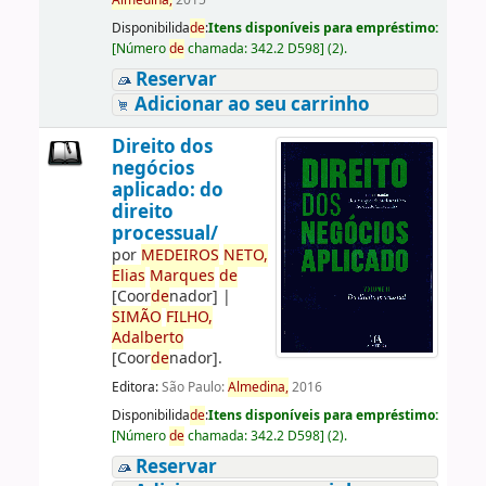
Almedina,
2015
Disponibilida
de
:
Itens disponíveis para empréstimo:
[
Número
de
chamada:
342.2 D598
]
(2).
Reservar
Adicionar ao seu carrinho
Direito dos
negócios
aplicado: do
direito
processual/
por
ME
DE
IROS
NETO,
Elias
Marques
de
[Coor
de
nador]
|
SIMÃO
FILHO,
Adalberto
[Coor
de
nador]
.
Editora:
São Paulo:
Almedina,
2016
Disponibilida
de
:
Itens disponíveis para empréstimo:
[
Número
de
chamada:
342.2 D598
]
(2).
Reservar