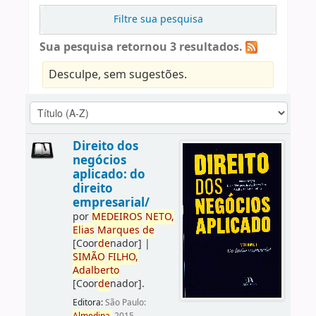
Filtre sua pesquisa
Sua pesquisa retornou 3 resultados.
Desculpe, sem sugestões.
Direito dos
negócios
aplicado: do
direito
empresarial/
por
ME
DE
IROS
NETO,
Elias
Marques
de
[Coor
de
nador]
|
SIMÃO
FILHO,
Adalberto
[Coor
de
nador]
.
Editora:
São Paulo: