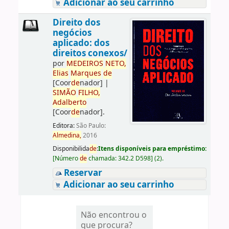
Adicionar ao seu carrinho
Direito dos
negócios
aplicado: dos
direitos conexos/
por
ME
DE
IROS
NETO,
Elias
Marques
de
[Coor
de
nador]
|
SIMÃO
FILHO,
Adalberto
[Coor
de
nador]
.
Editora:
São Paulo:
Almedina,
2016
Disponibilida
de
:
Itens disponíveis para empréstimo:
[
Número
de
chamada:
342.2 D598
]
(2).
Reservar
Adicionar ao seu carrinho
Não encontrou o
que procura?