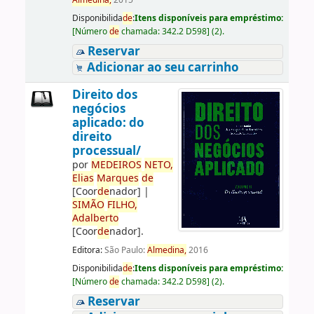
Almedina,
2015
Disponibilida
de
:
Itens disponíveis para empréstimo:
[
Número
de
chamada:
342.2 D598
]
(2).
Reservar
Adicionar ao seu carrinho
Direito dos
negócios
aplicado: do
direito
processual/
por
ME
DE
IROS
NETO,
Elias
Marques
de
[Coor
de
nador]
|
SIMÃO
FILHO,
Adalberto
[Coor
de
nador]
.
Editora:
São Paulo:
Almedina,
2016
Disponibilida
de
:
Itens disponíveis para empréstimo:
[
Número
de
chamada:
342.2 D598
]
(2).
Reservar