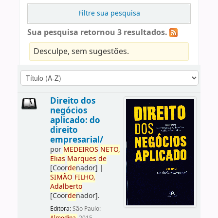
Filtre sua pesquisa
Sua pesquisa retornou 3 resultados.
Desculpe, sem sugestões.
Direito dos
negócios
aplicado: do
direito
empresarial/
por
ME
DE
IROS
NETO,
Elias
Marques
de
[Coor
de
nador]
|
SIMÃO
FILHO,
Adalberto
[Coor
de
nador]
.
Editora:
São Paulo: