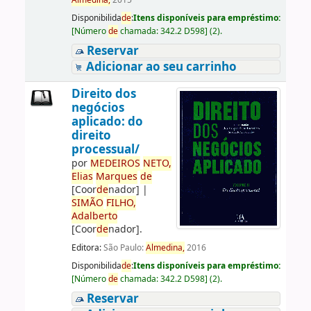
Almedina,
2015
Disponibilida
de
:
Itens disponíveis para empréstimo:
[
Número
de
chamada:
342.2 D598
]
(2).
Reservar
Adicionar ao seu carrinho
Direito dos
negócios
aplicado: do
direito
processual/
por
ME
DE
IROS
NETO,
Elias
Marques
de
[Coor
de
nador]
|
SIMÃO
FILHO,
Adalberto
[Coor
de
nador]
.
Editora:
São Paulo:
Almedina,
2016
Disponibilida
de
:
Itens disponíveis para empréstimo:
[
Número
de
chamada:
342.2 D598
]
(2).
Reservar