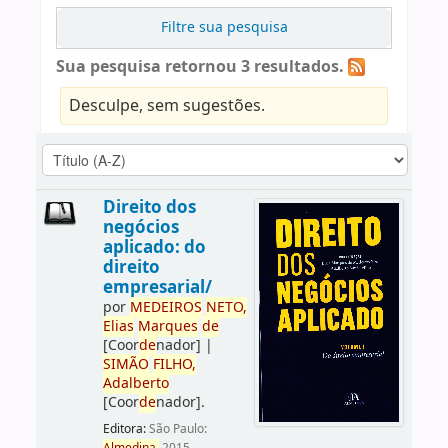
Filtre sua pesquisa
Sua pesquisa retornou 3 resultados.
Desculpe, sem sugestões.
Direito dos
negócios
aplicado: do
direito
empresarial/
por
ME
DE
IROS
NETO,
Elias
Marques
de
[Coor
de
nador]
|
SIMÃO
FILHO,
Adalberto
[Coor
de
nador]
.
Editora:
São Paulo: