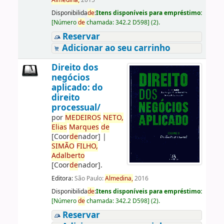
Almedina,
2015
Disponibilida
de
:
Itens disponíveis para empréstimo:
[
Número
de
chamada:
342.2 D598
]
(2).
Reservar
Adicionar ao seu carrinho
Direito dos
negócios
aplicado: do
direito
processual/
por
ME
DE
IROS
NETO,
Elias
Marques
de
[Coor
de
nador]
|
SIMÃO
FILHO,
Adalberto
[Coor
de
nador]
.
Editora:
São Paulo:
Almedina,
2016
Disponibilida
de
:
Itens disponíveis para empréstimo:
[
Número
de
chamada:
342.2 D598
]
(2).
Reservar