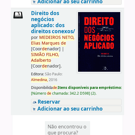
Adicionar ao seu carrinho
Direito dos
negócios
aplicado: dos
direitos conexos/
por
ME
DE
IROS
NETO,
Elias
Marques
de
[Coor
de
nador]
|
SIMÃO
FILHO,
Adalberto
[Coor
de
nador]
.
Editora:
São Paulo:
Almedina,
2016
Disponibilida
de
:
Itens disponíveis para empréstimo:
[
Número
de
chamada:
342.2 D598
]
(2).
Reservar
Adicionar ao seu carrinho
Não encontrou o
que procura?