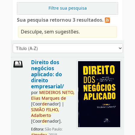
Filtre sua pesquisa
Sua pesquisa retornou 3 resultados.
Desculpe, sem sugestões.
Direito dos
negócios
aplicado: do
direito
empresarial/
por
ME
DE
IROS
NETO,
Elias
Marques
de
[Coor
de
nador]
|
SIMÃO
FILHO,
Adalberto
[Coor
de
nador]
.
Editora:
São Paulo: