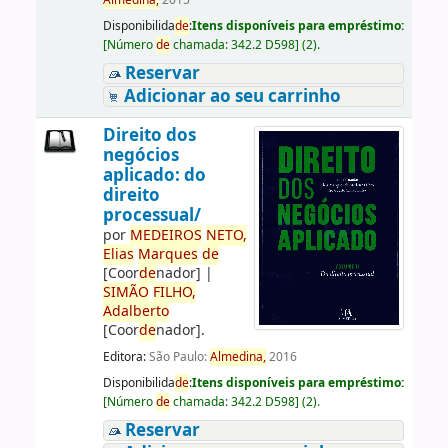
Almedina,
2015
Disponibilida
de
:
Itens disponíveis para empréstimo:
[
Número
de
chamada:
342.2 D598
]
(2).
Reservar
Adicionar ao seu carrinho
Direito dos
negócios
aplicado: do
direito
processual/
por
ME
DE
IROS
NETO,
Elias
Marques
de
[Coor
de
nador]
|
SIMÃO
FILHO,
Adalberto
[Coor
de
nador]
.
Editora:
São Paulo:
Almedina,
2016
Disponibilida
de
:
Itens disponíveis para empréstimo:
[
Número
de
chamada:
342.2 D598
]
(2).
Reservar