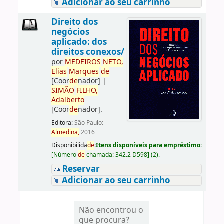
Adicionar ao seu carrinho
Direito dos
negócios
aplicado: dos
direitos conexos/
por
ME
DE
IROS
NETO,
Elias
Marques
de
[Coor
de
nador]
|
SIMÃO
FILHO,
Adalberto
[Coor
de
nador]
.
Editora:
São Paulo:
Almedina,
2016
Disponibilida
de
:
Itens disponíveis para empréstimo:
[
Número
de
chamada:
342.2 D598
]
(2).
Reservar
Adicionar ao seu carrinho
Não encontrou o
que procura?