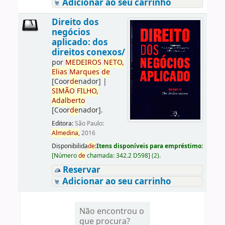
Adicionar ao seu carrinho
Direito dos
negócios
aplicado: dos
direitos conexos/
por
ME
DE
IROS
NETO,
Elias
Marques
de
[Coor
de
nador]
|
SIMÃO
FILHO,
Adalberto
[Coor
de
nador]
.
Editora:
São Paulo:
Almedina,
2016
Disponibilida
de
:
Itens disponíveis para empréstimo:
[
Número
de
chamada:
342.2 D598
]
(2).
Reservar
Adicionar ao seu carrinho
Não encontrou o
que procura?