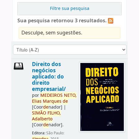
Filtre sua pesquisa
Sua pesquisa retornou 3 resultados.
Desculpe, sem sugestões.
Direito dos
negócios
aplicado: do
direito
empresarial/
por
ME
DE
IROS
NETO,
Elias
Marques
de
[Coor
de
nador]
|
SIMÃO
FILHO,
Adalberto
[Coor
de
nador]
.
Editora:
São Paulo: