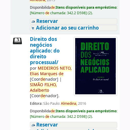
Almedina,
2015
Disponibilida
de
:
Itens disponíveis para empréstimo:
[
Número
de
chamada:
342.2 D598
]
(2).
Reservar
Adicionar ao seu carrinho
Direito dos
negócios
aplicado: do
direito
processual/
por
ME
DE
IROS
NETO,
Elias
Marques
de
[Coor
de
nador]
|
SIMÃO
FILHO,
Adalberto
[Coor
de
nador]
.
Editora:
São Paulo:
Almedina,
2016
Disponibilida
de
:
Itens disponíveis para empréstimo:
[
Número
de
chamada:
342.2 D598
]
(2).
Reservar