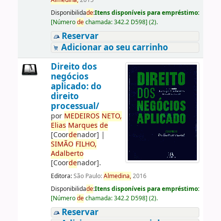
Almedina,
2015
Disponibilida
de
:
Itens disponíveis para empréstimo:
[
Número
de
chamada:
342.2 D598
]
(2).
Reservar
Adicionar ao seu carrinho
Direito dos
negócios
aplicado: do
direito
processual/
por
ME
DE
IROS
NETO,
Elias
Marques
de
[Coor
de
nador]
|
SIMÃO
FILHO,
Adalberto
[Coor
de
nador]
.
Editora:
São Paulo:
Almedina,
2016
Disponibilida
de
:
Itens disponíveis para empréstimo:
[
Número
de
chamada:
342.2 D598
]
(2).
Reservar