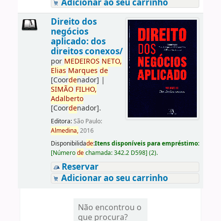
Adicionar ao seu carrinho
Direito dos
negócios
aplicado: dos
direitos conexos/
por
ME
DE
IROS
NETO,
Elias
Marques
de
[Coor
de
nador]
|
SIMÃO
FILHO,
Adalberto
[Coor
de
nador]
.
Editora:
São Paulo:
Almedina,
2016
Disponibilida
de
:
Itens disponíveis para empréstimo:
[
Número
de
chamada:
342.2 D598
]
(2).
Reservar
Adicionar ao seu carrinho
Não encontrou o
que procura?