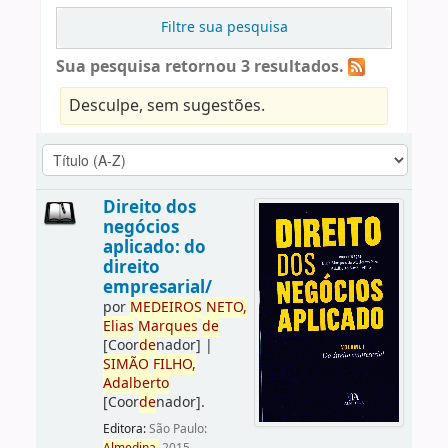
Filtre sua pesquisa
Sua pesquisa retornou 3 resultados.
Desculpe, sem sugestões.
Direito dos
negócios
aplicado: do
direito
empresarial/
por
ME
DE
IROS
NETO,
Elias
Marques
de
[Coor
de
nador]
|
SIMÃO
FILHO,
Adalberto
[Coor
de
nador]
.
Editora:
São Paulo: