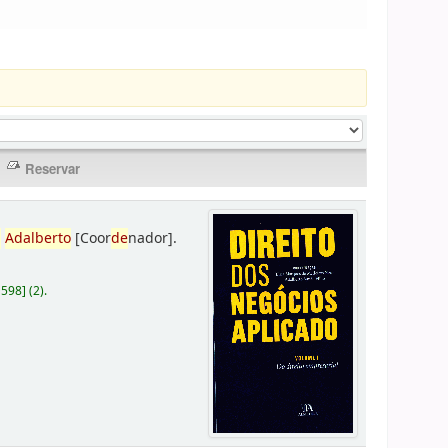
,
Adalberto
[Coor
de
nador]
.
D598
]
(2).