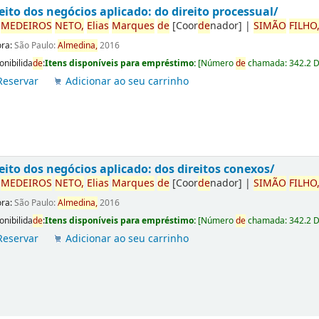
eito dos negócios aplicado: do direito processual/
r
ME
DE
IROS
NETO,
Elias
Marques
de
[Coor
de
nador]
|
SIMÃO
FILHO
ora:
São Paulo:
Almedina,
2016
onibilida
de
:
Itens disponíveis para empréstimo:
[
Número
de
chamada:
342.2 
Reservar
Adicionar ao seu carrinho
eito dos negócios aplicado: dos direitos conexos/
r
ME
DE
IROS
NETO,
Elias
Marques
de
[Coor
de
nador]
|
SIMÃO
FILHO
ora:
São Paulo:
Almedina,
2016
onibilida
de
:
Itens disponíveis para empréstimo:
[
Número
de
chamada:
342.2 
Reservar
Adicionar ao seu carrinho