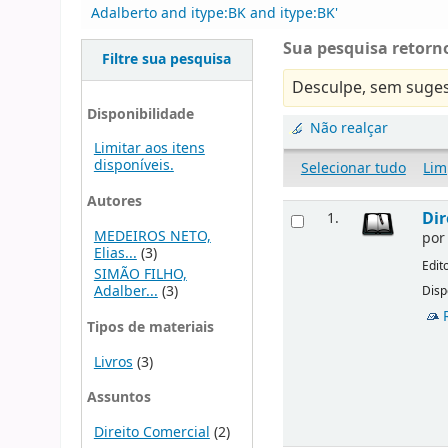
Adalberto and itype:BK and itype:BK'
Sua pesquisa retorno
Filtre sua pesquisa
Desculpe, sem suges
Disponibilidade
Não realçar
Limitar aos itens
disponíveis.
Selecionar tudo
Lim
Autores
Dir
1.
MEDEIROS NETO,
po
Elias...
(3)
Edit
SIMÃO FILHO,
Adalber...
(3)
Disp
Tipos de materiais
Livros
(3)
Assuntos
Direito Comercial
(2)