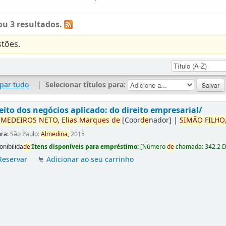
u 3 resultados.
tões.
par tudo
|
Selecionar títulos para:
eito dos negócios aplicado: do direito empresarial/
r
ME
DE
IROS
NETO,
Elias
Marques
de
[Coor
de
nador]
|
SIMÃO
FILHO
ora:
São Paulo:
Almedina,
2015
onibilida
de
:
Itens disponíveis para empréstimo:
[
Número
de
chamada:
342.2 
Reservar
Adicionar ao seu carrinho