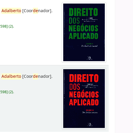
,
Adalberto
[Coor
de
nador]
.
D598
]
(2).
,
Adalberto
[Coor
de
nador]
.
D598
]
(2).