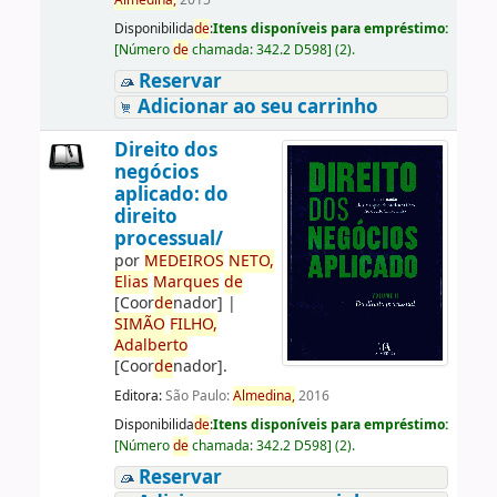
Almedina,
2015
Disponibilida
de
:
Itens disponíveis para empréstimo:
[
Número
de
chamada:
342.2 D598
]
(2).
Reservar
Adicionar ao seu carrinho
Direito dos
negócios
aplicado: do
direito
processual/
por
ME
DE
IROS
NETO,
Elias
Marques
de
[Coor
de
nador]
|
SIMÃO
FILHO,
Adalberto
[Coor
de
nador]
.
Editora:
São Paulo:
Almedina,
2016
Disponibilida
de
:
Itens disponíveis para empréstimo:
[
Número
de
chamada:
342.2 D598
]
(2).
Reservar