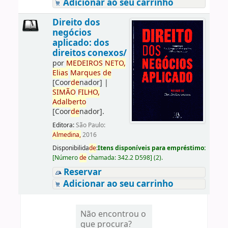
Adicionar ao seu carrinho
Direito dos
negócios
aplicado: dos
direitos conexos/
por
ME
DE
IROS
NETO,
Elias
Marques
de
[Coor
de
nador]
|
SIMÃO
FILHO,
Adalberto
[Coor
de
nador]
.
Editora:
São Paulo:
Almedina,
2016
Disponibilida
de
:
Itens disponíveis para empréstimo:
[
Número
de
chamada:
342.2 D598
]
(2).
Reservar
Adicionar ao seu carrinho
Não encontrou o
que procura?