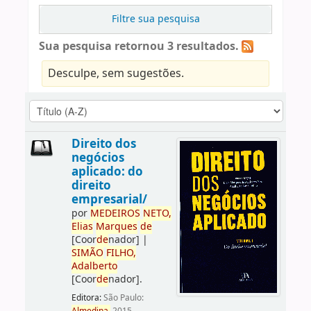
Filtre sua pesquisa
Sua pesquisa retornou 3 resultados.
Desculpe, sem sugestões.
Direito dos
negócios
aplicado: do
direito
empresarial/
por
ME
DE
IROS
NETO,
Elias
Marques
de
[Coor
de
nador]
|
SIMÃO
FILHO,
Adalberto
[Coor
de
nador]
.
Editora:
São Paulo: